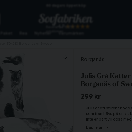
60 dagars öppet köp
Skickas från lagret i Vinslöv
4.7
Baserat på
10273
Snabba leveranser
omdömen
Paket
Rea
Nyheter
Varumärken
äcke 150x210 Borganäs of Sweden
Borganäs
Julis Grå Katte
Borganäs of Sw
299 kr
Julis är ett stilrent bäd
som framhävs på en vit b
inte enbart vill gosa med
drömmarna och njut av äv
Läs mer