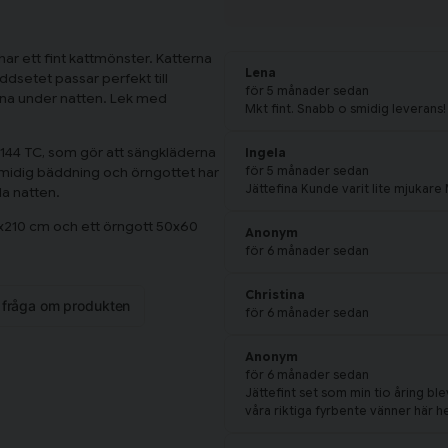
har ett fint kattmönster. Katterna
Lena
dsetet passar perfekt till
för 5 månader sedan
erna under natten. Lek med
Mkt fint. Snabb o smidig leverans!
å 144 TC, som gör att sängkläderna
Ingela
för 5 månader sedan
n smidig bäddning och örngottet har
Jättefina Kunde varit lite mjukare
la natten.
50x210 cm och ett örngott 50x60
Anonym
för 6 månader sedan
Christina
n fråga om produkten
för 6 månader sedan
Anonym
för 6 månader sedan
Jättefint set som min tio åring ble
våra riktiga fyrbente vänner här