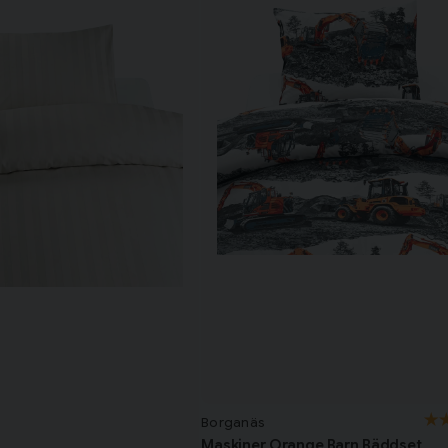
Borganäs
Maskiner Orange Barn Bäddset