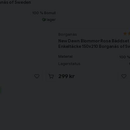
anäs of Sweden
100 % Bomull
I lager
Borganäs
New Dawn Blommor Rosa Bäddset
Enkeltäcke 150x210 Borganäs of 
Material
100 %
Lagerstatus
299 kr