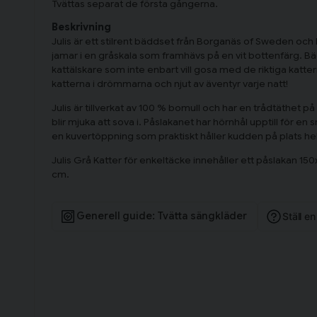
Tvättas separat de första gångerna.
Beskrivning
Julis är ett stilrent bäddset från Borganäs of Sweden och 
jamar i en gråskala som framhävs på en vit bottenfärg. Bäd
kattälskare som inte enbart vill gosa med de riktiga katt
katterna i drömmarna och njut av äventyr varje natt!
Julis är tillverkat av 100 % bomull och har en trådtäthet p
blir mjuka att sova i. Påslakanet har hörnhål upptill för e
en kuvertöppning som praktiskt håller kudden på plats he
Julis Grå Katter för enkeltäcke innehåller ett påslakan 1
cm.
Generell guide: Tvätta sängkläder
Ställ e