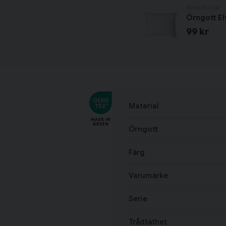
Nina Royal
Örngott El
99 kr
Material
Örngott
Färg
Varumärke
Serie
Trådtäthet