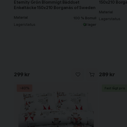
150x210 Borg
Eternity Grön Blommigt Bäddset
Enkeltäcke 150x210 Borganäs of Sweden
Material
Material
100 % Bomull
Lagerstatus
Lagerstatus
I lager
299 kr
289 kr
-40%
Fast lågt pris