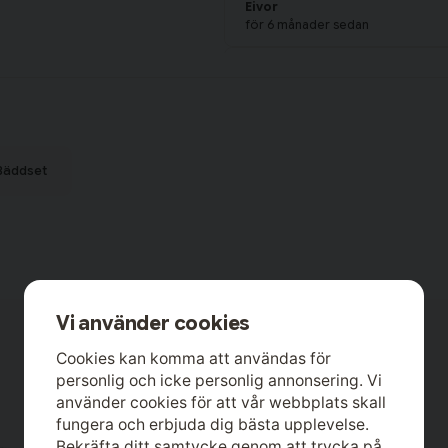
Eivor
för 6 månader sedan
Linnea
för 6 månader sedan
Väldigt skönt påslakanset skönt a
som är väldigt skönt. Jag som är v
Lize-lotte
Bäddset
för 7 månader sedan
Anonym
för 8 månader sedan
Fint mönster och skön kvalité
Sara
Vi använder cookies
för 1 år sedan
Cookies kan komma att användas för
personlig och icke personlig annonsering. Vi
använder cookies för att vår webbplats skall
fungera och erbjuda dig bästa upplevelse.
Bekräfta ditt samtycke genom att trycka på