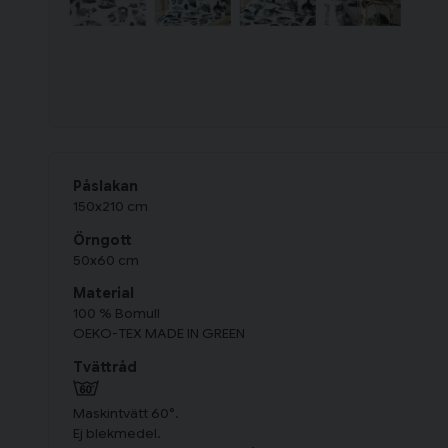
Påslakan
150x210 cm
Örngott
50x60 cm
Material
100 % Bomull
OEKO-TEX MADE IN GREEN
Tvättråd
Maskintvätt 60°.
Ej blekmedel.