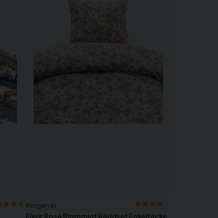
Borganäs
Fleur Rosa Blommigt Bäddset Enkeltäcke