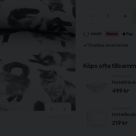
Tillagd i varukorgen
-
+
Fortsätt handla
Snabba leveranser
Har du alla tillbehör?
Köps ofta tillsam
Borganäs
Hotelltäc
499 kr
Borganäs
Hotellkud
219 kr