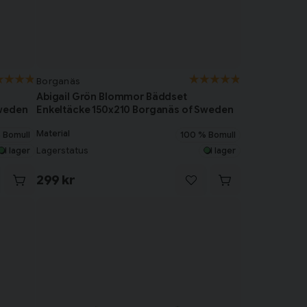
Borganäs
Abigail Grön Blommor Bäddset
Sweden
Enkeltäcke 150x210 Borganäs of Sweden
Material
 Bomull
100 % Bomull
Lagerstatus
I lager
I lager
299 kr