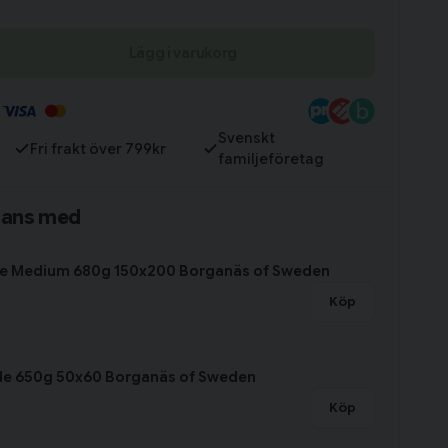
Lägg i varukorg
Till varukorg
Svenskt
Fri frakt över 799kr
familjeföretag
mans med
ke Medium 680g 150x200 Borganäs of Sweden
Köp
de 650g 50x60 Borganäs of Sweden
Köp