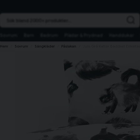
Sök bland 2000+ produkter...
Sovrum
Barn
Badrum
Plädar & Prydnad
Handdukar
Hem
Sovrum
Sängkläder
Påslakan
Julis Grå Katter Bäddset Enkelt