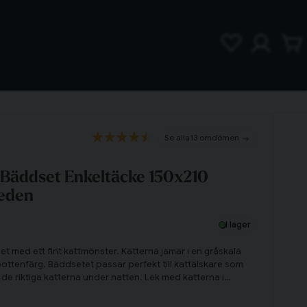
13 omdömen
r Bäddset Enkeltäcke 150x210
eden
I lager
dset med ett fint kattmönster. Katterna jamar i en gråskala
ottenfärg. Bäddsetet passar perfekt till kattälskare som
 de riktiga katterna under natten. Lek med katterna i
entyr varje natt!