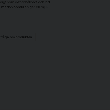
gt som det är hållbart och lätt
et, medan bomullen ger en mjuk
orlek 50x90 cm.
n fråga om produkten