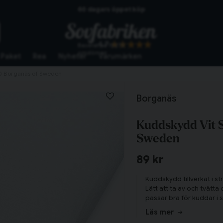
60 dagars öppet köp
Skickas från lagret i Vinslöv
4.7
Baserat på
10273
Snabba leveranser
omdömen
Paket
Rea
Nyheter
Varumärken
90 Borganäs of Sweden
Borganäs
Kuddskydd Vit 
Sweden
89 kr
Kuddskydd tillverkat i s
Lätt att ta av och tvätta
passar bra för kuddar i 
Tillagd i varukorgen
Läs mer