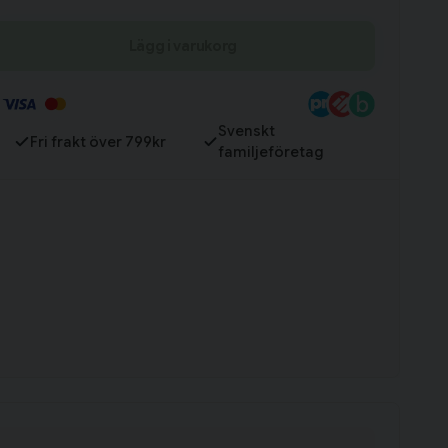
Lägg i varukorg
Till varukorg
Svenskt
Fri frakt över 799kr
familjeföretag