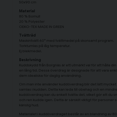
50x90 cm
Material
80 % Bomull
20 % Polyester
OEKO-TEX MADE IN GREEN
Tvättråd
Maskintvätt 60° med tvättmedel på skonsamt program.
Torktumlas på låg temperatur.
Ej blekmedel.
Beskrivning
Kuddskydd från Borgnäs är ett utmärkt val för att hålla d
en lång tid. Dessa överdrag är designade för att vara enkla 
dem idealiska för daglig användning.
Om man inte använder kuddöverdrag blir det lätt mycket
samlas i kudden. Detta kan leda till obehag och en mindre
kuddöverdrag kan du enkelt tvätta det, vilket gör att du s
och ren kudde igen. Detta är särskilt viktigt för personer so
känslig hud.
Materialet i kuddöverdraget består av en blandning av 8