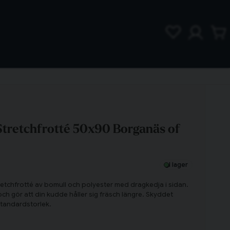
Stretchfrotté 50x90 Borganäs of
I lager
tretchfrotté av bomull och polyester med dragkedja i sidan.
 och gör att din kudde håller sig fräsch längre. Skyddet
standardstorlek.