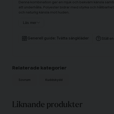
Denna kombination ger en mjuk och bekväm känsla samtidi
att underhålla. Polyester bidrar med styrka och hållbarh
och naturlig känsla mot huden.
Kuddskydd Vit Stretchfrotté innehåller ett kuddskydd i st
Läs mer
Generell guide: Tvätta sängkläder
Ställ e
Relaterade kategorier
Sovrum
Kuddskydd
Liknande produkter