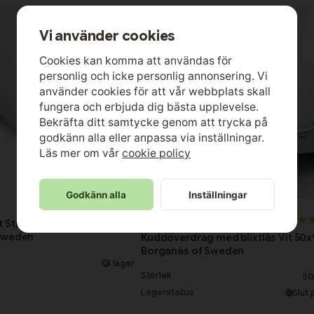
Vi använder cookies
Cookies kan komma att användas för
personlig och icke personlig annonsering. Vi
använder cookies för att vår webbplats skall
fungera och erbjuda dig bästa upplevelse.
Bekräfta ditt samtycke genom att trycka på
godkänn alla eller anpassa via inställningar.
Läs mer om vår
cookie policy
Godkänn alla
Inställningar
Borganäs
 Stretchfrotté 50x60
Sweden
Kuddöverdrag med blixtlås Vit 50
Borganäs of Sweden
I lager
Storlek
50
Lagerstatus
Slut 