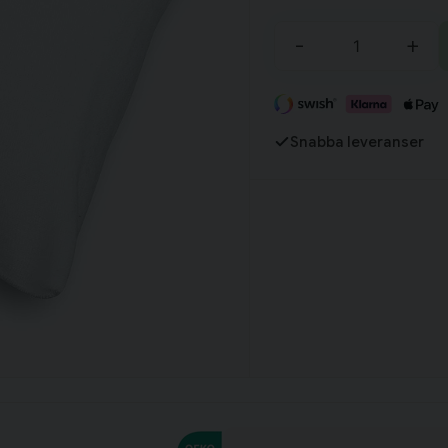
-
+
Fortsätt handla
Har du alla tillbehör?
Snabba leveranser