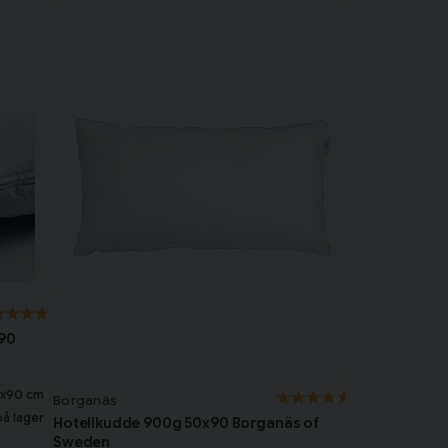
x90
x90 cm
Borganäs
på lager
Hotellkudde 900g 50x90 Borganäs of
Sweden