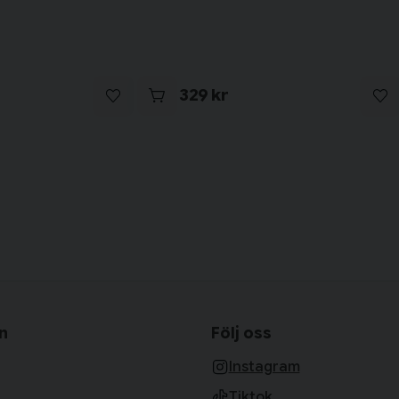
329 kr
n
Följ oss
Instagram
Tiktok