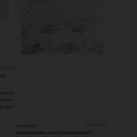
 of
 Bomull
x200 cm
I lager
Borganäs
New Dawn Blommor Rosa Bäddset