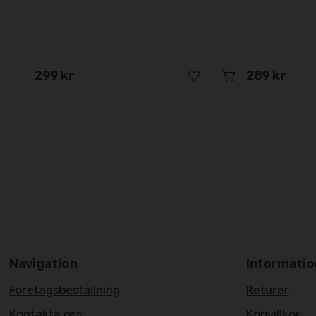
299 kr
289 kr
Navigation
Informatio
Företagsbeställning
Returer
Kontakta oss
Köpvillkor