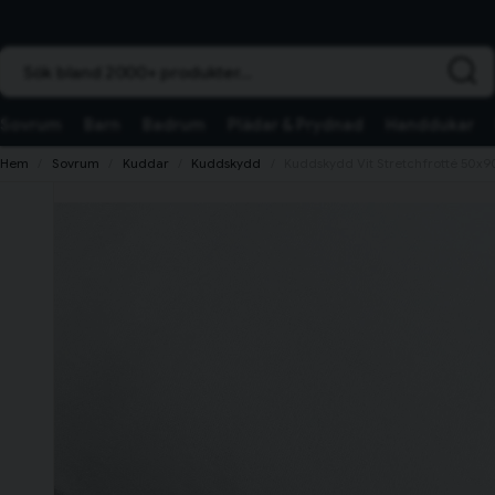
Sök bland 2000+ produkter...
Sovrum
Barn
Badrum
Plädar & Prydnad
Handdukar
Hem
Sovrum
Kuddar
Kuddskydd
Kuddskydd Vit Stretchfrotté 50x