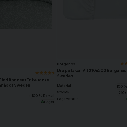
Borganäs
Dra på lakan Vit 210x200 Borganäs
Sweden
Blad Bäddset Enkeltäcke
anäs of Sweden
Material
100 %
Storlek
210
100 % Bomull
Lagerstatus
I lager