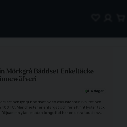
in Mörkgrå Bäddset Enkeltäcke
Linnewäfveri
1-4 dagar
ackert och lyxigt bäddset av en exklusiv satinkvalitet och
 400 TC. Manchester är enfärgat och får ett fint lyster tack
 följsamma ytan, medan örngottet har en extra touch av
som ramar in kudden på ett snyggt sätt. Detta blir ett
vill lyxa till vardagen och lägga till ett nytt bäddset i