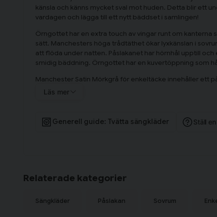
känsla och känns mycket sval mot huden. Detta blir ett underb
vardagen och lägga till ett nytt bäddset i samlingen!
Örngottet har en extra touch av vingar runt om kanterna
sätt. Manchesters höga trådtäthet ökar lyxkänslan i sovr
att flöda under natten. Påslakanet har hörnhål upptill och
smidig bäddning. Örngottet har en kuvertöppning som hål
Manchester Satin Mörkgrå för enkeltäcke innehåller ett p
örngott 50x60 cm.
Läs mer
Om satin
Satin vävs med två trådar åt ena hållet och en tråd åt andra 
Generell guide: Tvätta sängkläder
Ställ e
lyster och känns sval och len mot kroppen. Varumärket Kos
med lång livslängd. Textilerna ska ge en mjuk och hemtrevli
bara är skona att använda, utan också fina som inredning
Relaterade kategorier
Sängkläder
Påslakan
Sovrum
Enk