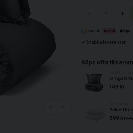
samlingen!
Tillagd i varukorgen
-
+
Fortsätt handla
Snabba leveranser
Har du alla tillbehör?
Köps ofta tillsam
Kosta Linne
Örngott Ma
149 kr
Borganäs
599 kr
799