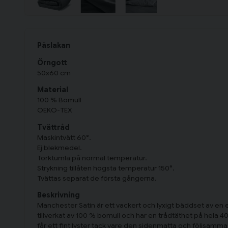
Påslak
Örngott
50x60 cm
Material
100 % Bomull
OEKO-TEX
Tvättråd
Maskintvätt 60°.
Ej blekmedel.
Torktumla på normal temperatur.
Strykning tillåten högsta temperatur 150°.
Tvättas separat de första gångerna.
Beskrivning
Manchester Satin är ett vackert och lyxigt bäddset av en e
tillverkat av 100 % bomull och har en trådtäthet på hela 
får ett fint lyster tack vare den sidenmatta och följsamma 