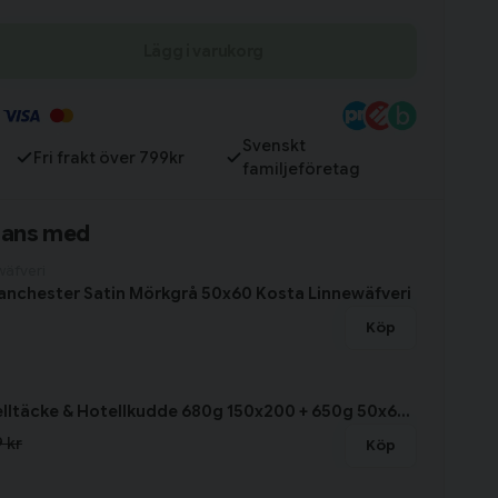
Lägg i varukorg
Till varukorg
Svenskt
Fri frakt över 799kr
familjeföretag
mans med
wäfveri
nchester Satin Mörkgrå 50x60 Kosta Linnewäfveri
Köp
Paket Hotelltäcke & Hotellkudde 680g 150x200 + 650g 50x60 Borganäs of Sweden
 kr
Köp