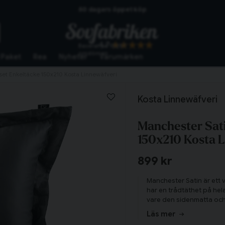
Skickas från lagret i Vinslöv
Snabba leveranser
4.7
Baserat på
10267
omdömen
Paket
Rea
Nyheter
Varumärken
et Enkeltäcke 150x210 Kosta Linnewäfveri
Kosta Linnewäfveri
Manchester Sat
150x210 Kosta 
899 kr
Manchester Satin är ett v
har en trådtäthet på hela
vare den sidenmatta och
vingar runt om kanterna 
Läs mer
underbart val till den som 