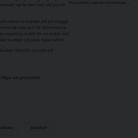
art val till den som vill lyxa till
 som ramar in kudden på ett snyggt
ummet till max och får drömmarna
 en öppning nedtill för en enkel och
ler kudden på plats hela natten.
åslakan 150x210 cm och ett
hållet, vilket ger tyget en fin
n fråga om produkten
ta Linnewäfveri står för kvalité
g känsla vilket gör att de inte
sdetaljer i hemmet.
eltäcke
Bäddset