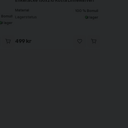
Enkeltäcke 150x210 Kosta Linnewäfveri
Material
100 % Bomull
 Bomull
Lagerstatus
I lager
I lager
499 kr