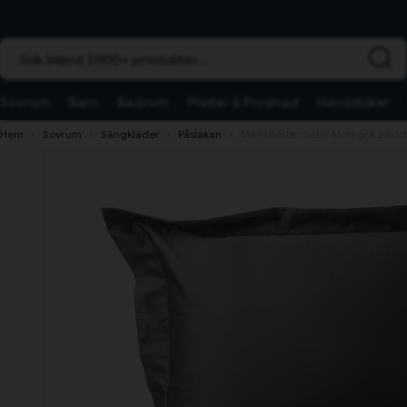
Sök bland 2000+ produkter...
Sovrum
Barn
Badrum
Plädar & Prydnad
Handdukar
Hem
Sovrum
Sängkläder
Påslakan
Manchester Satin Mörkgrå Bädds