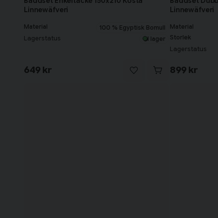
Bäddset Enkeltäcke 150x210 Kosta
Bäddset Dubb
Linnewäfveri
Linnewäfveri
Material
Material
100 % Egyptisk Bomull
Storlek
Lagerstatus
I lager
Lagerstatus
649 kr
899 kr