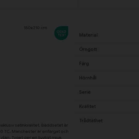
an
150x210 cm
Material
Örngott
Färg
Hörnhål
Serie
Kvalitet
Trådtäthet
xklusiv satinkvalitet. Bäddsetet är
400 TC. Manchester är enfärgat och
ytan. Tyget ger en ljuvligt mjuk