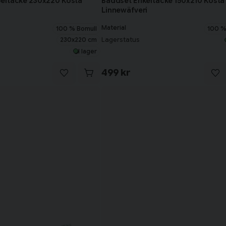
eltäcke 230x220 Kosta
Bäddset Enkeltäcke 150x210 Kosta
Linnewäfveri
Material
100 % Bomull
100 %
230x220 cm
Lagerstatus
I lager
499 kr