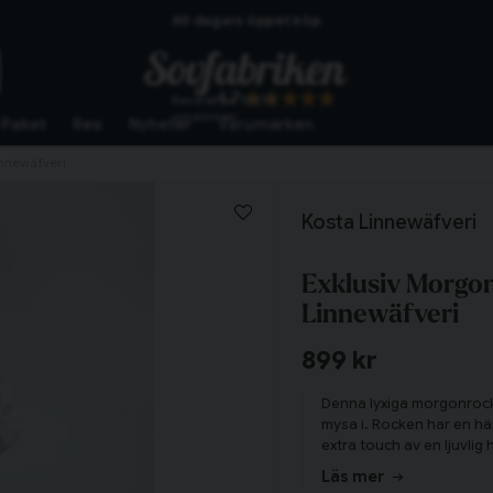
60 dagars öppet köp
Skickas från lagret i Vinslöv
4.7
Baserat på
10273
Snabba leveranser
omdömen
Paket
Rea
Nyheter
Varumärken
innewäfveri
Kosta Linnewäfveri
Exklusiv Morgon
Linnewäfveri
899 kr
Denna lyxiga morgonrock 
mysa i. Rocken har en hä
extra touch av en ljuvli
brodyr på ena fickan för
Läs mer