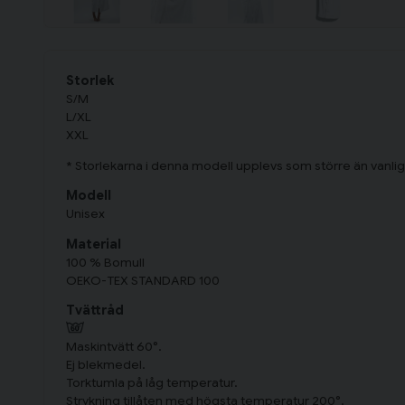
Storlek
S/M
L/XL
XXL
* Storlekarna i denna modell upplevs som större än vanlig
Modell
Unisex
Material
100 % Bomull
OEKO-TEX STANDARD 100
Tvättråd
Maskintvätt 60°.
Ej blekmedel.
Torktumla på låg temperatur.
Strykning tillåten med högsta temperatur 200°.