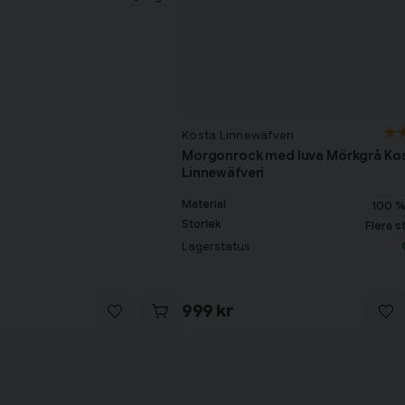
Kosta Linnewäfveri
Morgonrock med luva Mörkgrå Ko
Linnewäfveri
Material
100 %
Storlek
Flera s
Lagerstatus
999 kr