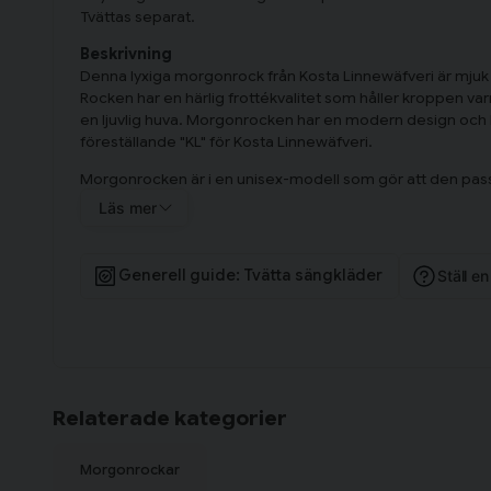
Tvättas separat.
Beskrivning
Denna lyxiga morgonrock från Kosta Linnewäfveri är mjuk o
Rocken har en härlig frottékvalitet som håller kroppen v
en ljuvlig huva. Morgonrocken har en modern design och h
föreställande "KL" för Kosta Linnewäfveri.
Morgonrocken är i en unisex-modell som gör att den passar 
100 % bomull och är certifierad med OEKO-TEX STANDARD
Läs mer
är tillverkat på ett bra sätt för både människa och miljö.
Fickor: Öppna fickor.
Generell guide: Tvätta sängkläder
Ställ e
Hals: Luva.
Huva: Fast.
Morgonrock med luva Vit innehåller en badrock.
Relaterade kategorier
Morgonrockar