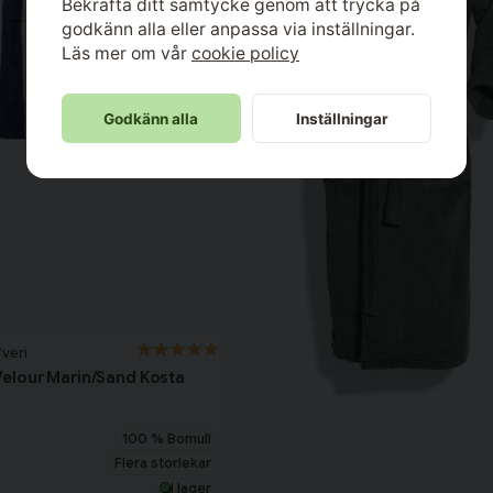
Bekräfta ditt samtycke genom att trycka på
godkänn alla eller anpassa via inställningar.
Läs mer om vår
cookie policy
Godkänn alla
Inställningar
veri
elour Marin/Sand Kosta
100 % Bomull
Flera storlekar
I lager