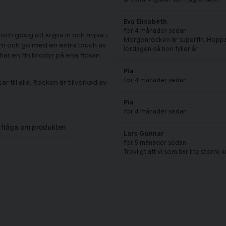
Eva Elisabeth
för 4 månader sedan
ch gosig att krypa in och mysa i.
Morgonrocken är superfin. Hoppas
arm och go med en extra touch av
lördagen då hon fyller år.
ar en fin brodyr på ena fickan
Pia
för 4 månader sedan
till alla. Rocken är tillverkad av
 100 som garanterar att rocken
Pia
för 4 månader sedan
n fråga om produkten
Lars Gunnar
för 5 månader sedan
Trevligt att vi som har lite större
inte en av dom som upplevde att r
Anonym
för 7 månader sedan
Ska ge badrocken till mitt barnbarn 
Anonym