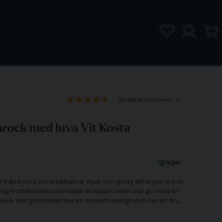
16 omdömen
rock med luva Vit Kosta
I lager
från Kosta Linnewäfveri är mjuk och gosig att krypa in och
rlig frottékvalitet som håller kroppen varm och go med en
g huva. Morgonrocken har en modern design och har en fin
eställande "KL" för Kosta Linnewäfveri.