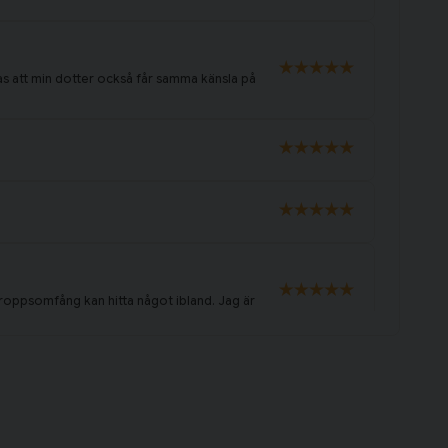
 att min dotter också får samma känsla på
 kroppsomfång kan hitta något ibland. Jag är
ocken var onödigt stor..
i julklapp, den ser jättefin ut,