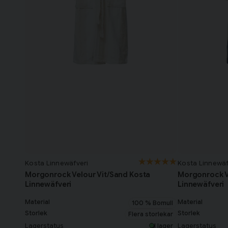
Kosta Linnewäfveri
Kosta Linnewäf
Morgonrock Velour Vit/Sand Kosta
Morgonrock V
Linnewäfveri
Linnewäfveri
Material
Material
100 % Bomull
Storlek
Storlek
Flera storlekar
Lagerstatus
Lagerstatus
I lager