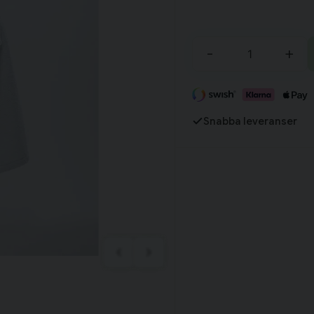
Tillagd i varukorgen
-
+
Fortsätt handla
Har du alla tillbehör?
Snabba leveranser