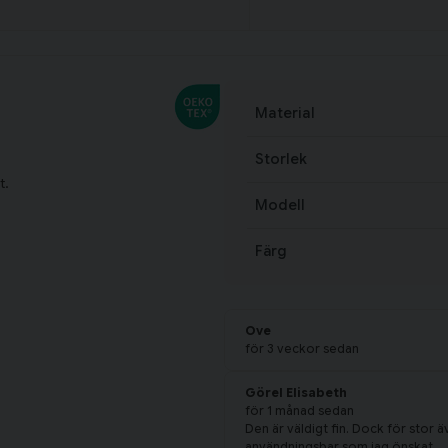
Material
Storlek
t.
Modell
Färg
Ove
för 3 veckor sedan
Görel Elisabeth
för 1 månad sedan
Den är väldigt fin. Dock för stor äv
användningsbar som jag önskat