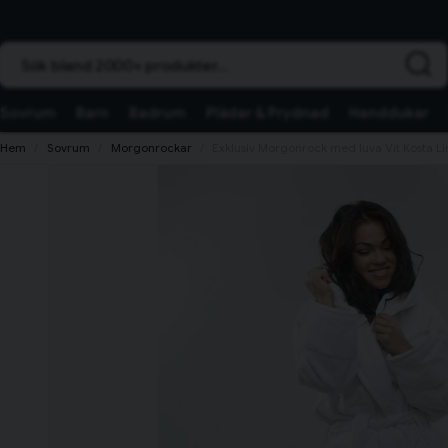
Sök bland 2000+ produkter...
Sovrum
Barn
Badrum
Plädar & Prydnad
Handdukar
Hem
Sovrum
Morgonrockar
Exklusiv Morgonrock med luva Vit Kosta L