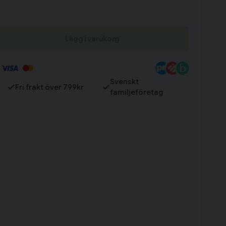
Lägg i varukorg
Till varukorg
Svenskt
Fri frakt över 799kr
familjeföretag