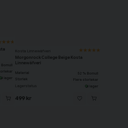
sta
Kosta Linnewäfveri
Morgonrock College Beige Kosta
Linnewäfveri
 Bomull
torlekar
Material
52 % Bomull
I lager
Storlek
Flera storlekar
Lagerstatus
I lager
499 kr