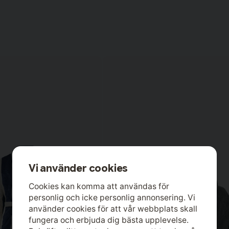
för 8 månader sedan
Shawannarut
för 9 månader sedan
Bäst10/10
Eva Marina
för 9 månader sedan
Vi använder cookies
Cookies kan komma att användas för
personlig och icke personlig annonsering. Vi
använder cookies för att vår webbplats skall
fungera och erbjuda dig bästa upplevelse.