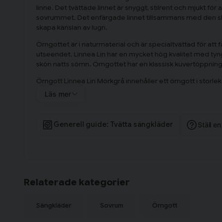
linne. Det tvättade linnet är snyggt, stilrent och mjukt för 
sovrummet. Det enfärgade linnet tillsammans med den skryn
skapa känslan av lugn.
Örngottet är i naturmaterial och är specialtvättad för att f
utseendet. Linnea Lin har en mycket hög kvalitet med tyn
skön natts sömn. Örngottet har en klassisk kuvertöppning
Örngott Linnea Lin Mörkgrå innehåller ett örngott i storl
Läs mer
Generell guide: Tvätta sängkläder
Ställ e
Relaterade kategorier
Sängkläder
Sovrum
Örngott