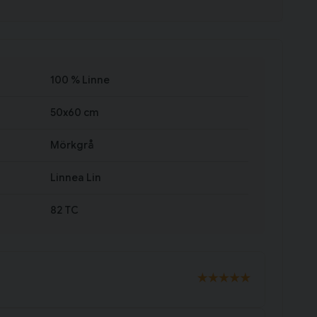
100 % Linne
50x60 cm
Mörkgrå
Linnea Lin
82 TC