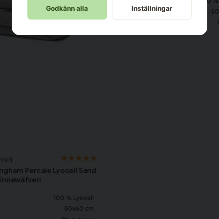
100 % 
Godkänn alla
Inställningar
Storlek
50
Lagerstatus
veri
ngham Percale Lyocell Sand
innewäfveri
100 % Lyocell
50x60 cm