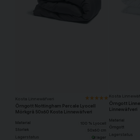
Kosta Linnewäf
Kosta Linnewäfveri
Örngott Linne
Örngott Nottingham Percale Lyocell
Linnewäfveri
Mörkgrå 50x60 Kosta Linnewäfveri
Material
Material
100 % Lyocell
Örngott
Storlek
50x60 cm
Lagerstatus
Lagerstatus
I lager