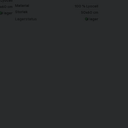
Lyocell
Material
100 % Lyocell
x60 cm
Storlek
50x60 cm
I lager
Lagerstatus
I lager