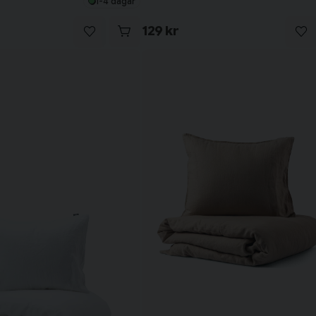
1-4 dagar
129 kr