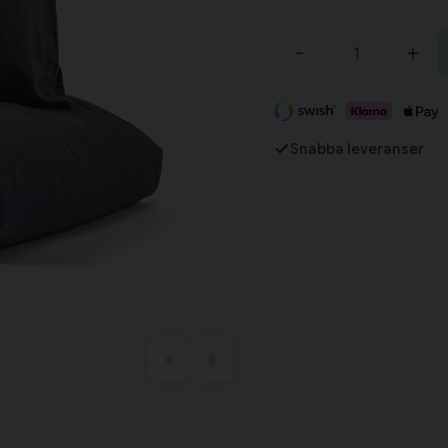
Tillagd i varukorgen
-
+
Fortsätt handla
Har du alla tillbehör?
Snabba leveranser