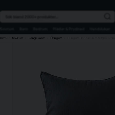
Sök bland 2000+ produkter...
Sovrum
Barn
Badrum
Plädar & Prydnad
Handdukar
Hem
Sovrum
Sängkläder
Örngott
Örngott Linnea Lin Mörkgrå 50x6