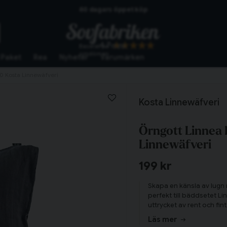
60 dagars öppet köp
Skickas från lagret i Vinslöv
4.7
Baserat på
10255
Snabba leveranser
omdömen
Paket
Rea
Nyheter
Varumärken
0 Kosta Linnewäfveri
Kosta Linnewäfveri
Örngott Linnea
Linnewäfveri
199 kr
Skapa en känsla av lugn 
perfekt till bäddsetet Li
uttrycket av rent och fint
Känn den mjuka krispighe
Läs mer
sovrummet!