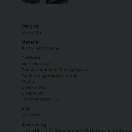
Örngott
50x60 cm
Material
100 % Tvättad Linne
Tvättråd
Maskintvätt 40°.
Tvättas separat de första gångerna.
Torktumling på låg temperatur.
Stryk ej.
Ej blekmedel.
Ej kemtvätt.
Krympning max 3 %.
Vikt
200 g/m²
Beskrivning
Linnea Lin är ett vackert örngott från Kosta Linnewäfveri, s