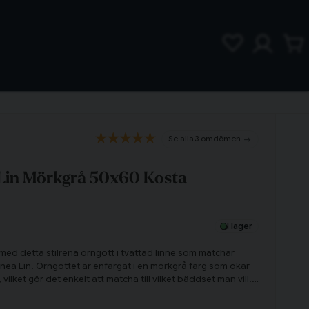
3 omdömen
 Lin Mörkgrå 50x60 Kosta
I lager
med detta stilrena örngott i tvättad linne som matchar
nnea Lin. Örngottet är enfärgat i en mörkgrå färg som ökar
, vilket gör det enkelt att matcha till vilket bäddset man vill.
ten från Linnea Lin och skapa en egen unik look i