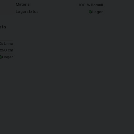
Material
100 % Bomull
Lagerstatus
I lager
sta
% Linne
x60 cm
I lager