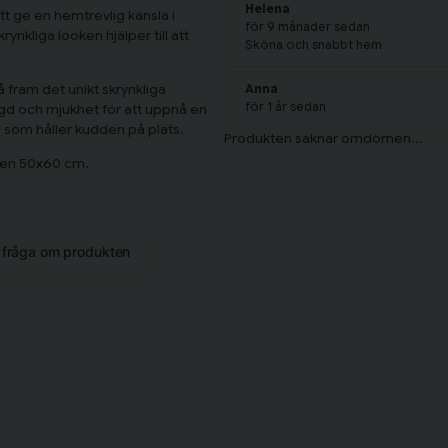
Helena
att ge en hemtrevlig känsla i
för 9 månader sedan
kliga looken hjälper till att
Sköna och snabbt hem
å fram det unikt skrynkliga
Anna
för 1 år sedan
gd och mjukhet för att uppnå en
 som håller kudden på plats.
eken 50x60 cm.
n fråga om produkten