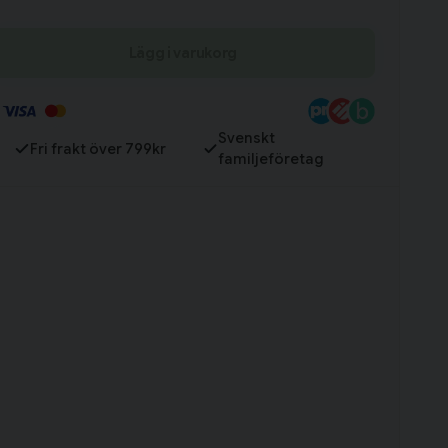
Lägg i varukorg
Till varukorg
Svenskt
Fri frakt över 799kr
familjeföretag