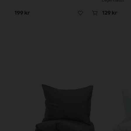
Lagerstatus
199 kr
129 kr