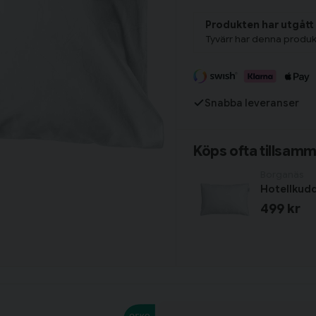
Produkten har utgått
Har du alla tillbehör?
Tyvärr har denna produk
Snabba leveranser
Köps ofta tillsam
Borganäs
Hotellkud
499 kr