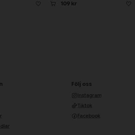
109 kr
n
Följ oss
Instagram
Tiktok
r
Facebook
dlar