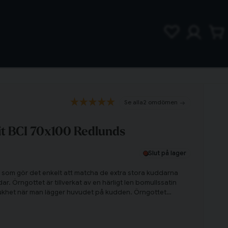
2 omdömen
it BCI 70x100 Redlunds
Slut på lager
tin som gör det enkelt att matcha de extra stora kuddarna
 Örngottet är tillverkat av en härligt len bomullssatin
mjukhet när man lägger huvudet på kudden. Örngottet
tid ser fin och fräsch ut!
Till varukorg