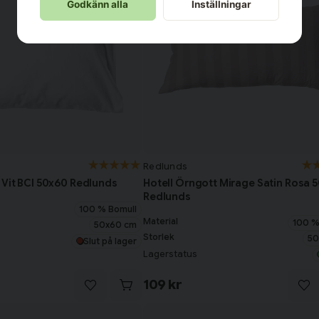
Godkänn alla
Inställningar
Redlunds
 Vit BCI 50x60 Redlunds
Hotell Örngott Mirage Satin Rosa 
Redlunds
100 % Bomull
Material
100 %
50x60 cm
Storlek
50
Slut på lager
Lagerstatus
109 kr