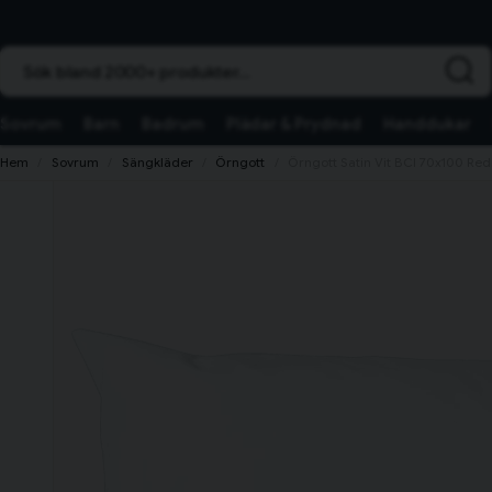
Sök bland 2000+ produkter...
Sovrum
Barn
Badrum
Plädar & Prydnad
Handdukar
Hem
Sovrum
Sängkläder
Örngott
Örngott Satin Vit BCI 70x100 Re