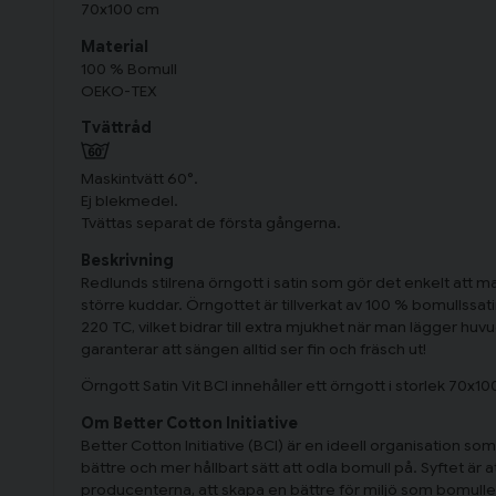
70x100 cm
Material
100 % Bomull
OEKO-TEX
Tvättråd
Maskintvätt 60°.
Ej blekmedel.
Tvättas separat de första gångerna.
Beskrivning
Redlunds stilrena örngott i satin som gör det enkelt at
större kuddar. Örngottet är tillverkat av 100 % bomullssat
220 TC, vilket bidrar till extra mjukhet när man lägger h
garanterar att sängen alltid ser fin och fräsch ut!
Örngott Satin Vit BCI innehåller ett örngott i storlek 70x1
Om Better Cotton Initiative
Better Cotton Initiative (BCI) är en ideell organisation som
bättre och mer hållbart sätt att odla bomull på. Syftet är at
producenterna, att skapa en bättre för miljö som bomulle