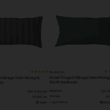
Redlunds
Hotell Örngott Mirage Satin Mörk
t Mirage Satin Mörkgrå
50x90 Redlunds
ds
Material
100 %
100 % Bomull
Storlek
50
50x90 cm
Lagerstatus
Slut 
I lager