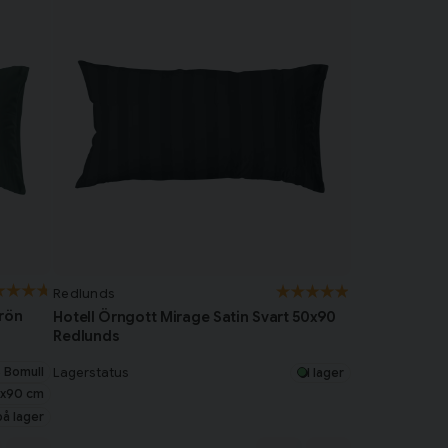
Redlunds
grön
Hotell Örngott Mirage Satin Svart 50x90
Redlunds
 Bomull
Lagerstatus
I lager
x90 cm
på lager