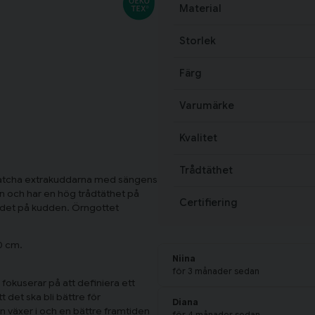
Material
Storlek
Färg
Varumärke
Kvalitet
Trådtäthet
t matcha extrakuddarna med sängens
in och har en hög trådtäthet på
Certifiering
uvudet på kudden. Örngottet
00 cm.
Niina
för 3 månader sedan
 fokuserar på att definiera ett
t det ska bli bättre för
Diana
n växer i och en bättre framtiden
för 4 månader sedan