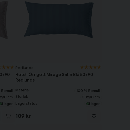
Redlunds
50x90
Hotell Örngott Mirage Satin Blå 50x90
Redlunds
Material
 Bomull
100 % Bomull
Storlek
x90 cm
50x90 cm
Lagerstatus
I lager
I lager
109 kr