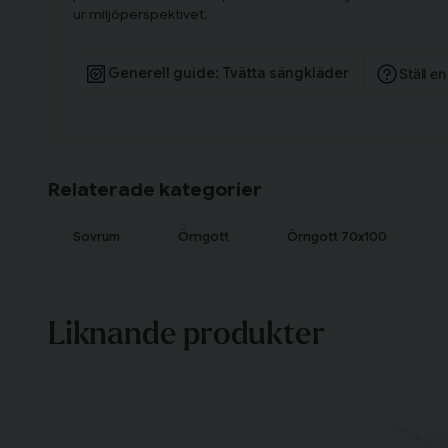
ur miljöperspektivet.
Generell guide: Tvätta sängkläder
Ställ e
Relaterade kategorier
Sovrum
Örngott
Örngott 70x100
Liknande produkter