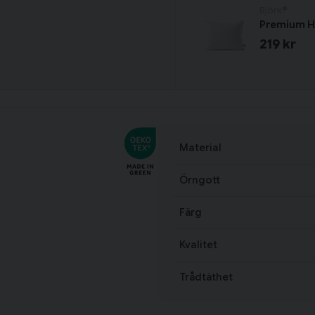
Björk®
Premium H
219 kr
Material
Örngott
Färg
Kvalitet
Trådtäthet