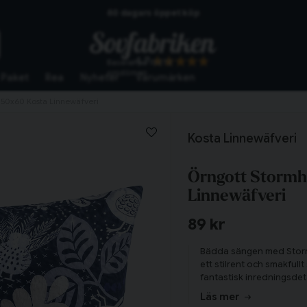
60 dagars öppet köp
Skickas från lagret i Vinslöv
4.7
Baserat på
10272
Snabba leveranser
omdömen
Paket
Rea
Nyheter
Varumärken
 50x60 Kosta Linnewäfveri
Kosta Linnewäfveri
Örngott Stormh
Linnewäfveri
89 kr
Bädda sängen med Stormha
ett stilrent och smakfullt
fantastisk inredningsde
känslan av lyx med det va
Läs mer
som förstärks på en komp