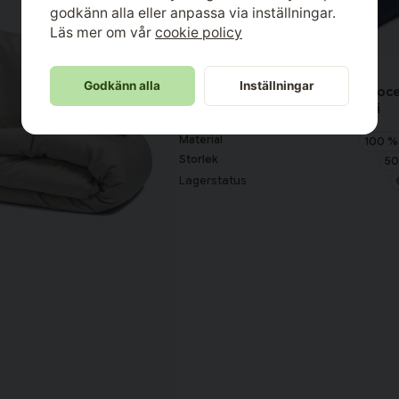
godkänn alla eller anpassa via inställningar.
Läs mer om vår
cookie policy
Kosta Linnewäfveri
Godkänn alla
Inställningar
Örngott Nottingham Percale Lyoce
Marin 50x60 Kosta Linnewäfveri
Material
100 % 
Storlek
50
Lagerstatus