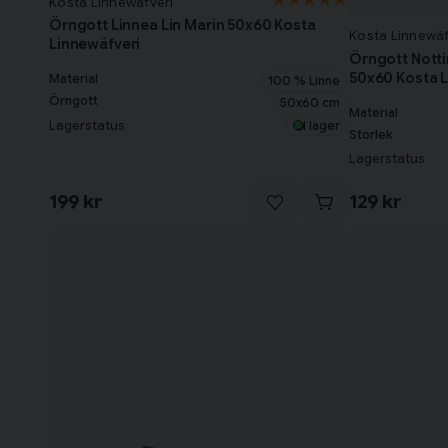
Kosta Linnewäfveri
Örngott Linnea Lin Marin 50x60 Kosta
Kosta Linnewäf
Linnewäfveri
Örngott Notti
50x60 Kosta L
Material
100 % Linne
Örngott
50x60 cm
Material
Lagerstatus
I lager
Storlek
Lagerstatus
199 kr
129 kr