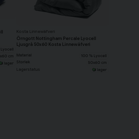
Kosta Linnewäfveri
ll
Örngott Nottingham Percale Lyocell
Ljusgrå 50x60 Kosta Linnewäfveri
Lyocell
Material
100 % Lyocell
x60 cm
Storlek
50x60 cm
I lager
Lagerstatus
I lager