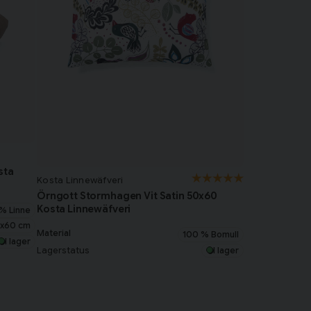
sta
Kosta Linnewäfveri
Örngott Stormhagen Vit Satin 50x60
Kosta Linnewäfveri
% Linne
x60 cm
Material
100 % Bomull
I lager
Lagerstatus
I lager