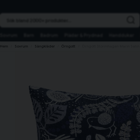
Sök bland 2000+ produkter...
Sovrum
Barn
Badrum
Plädar & Prydnad
Handdukar
Hem
Sovrum
Sängkläder
Örngott
Örngott Stormhagen Marin Satin