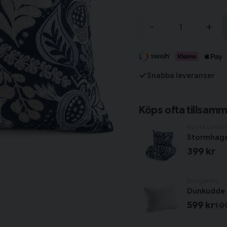
Örngottet matchas gär
Tillagd i varukorgen
dubbelsäng!
-
+
Fortsätt handla
Snabba leveranser
Har du alla tillbehör?
Köps ofta tillsam
Kosta Linne
399 kr
Borganäs
Dunkudde 
599 kr
1 0