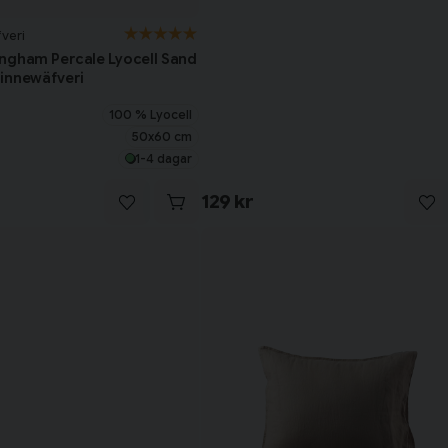
veri
ngham Percale Lyocell Sand
innewäfveri
100 % Lyocell
50x60 cm
1-4 dagar
129 kr