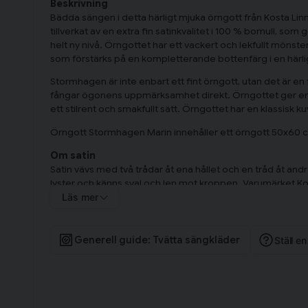
Beskrivning
Bädda sängen i detta härligt mjuka örngott från Kosta Li
tillverkat av en extra fin satinkvalitet i 100 % bomull, som 
helt ny nivå. Örngottet har ett vackert och lekfullt mönster
som förstärks på en kompletterande bottenfärg i en härli
Stormhagen är inte enbart ett fint örngott, utan det är en
fångar ögonens uppmärksamhet direkt. Örngottet ger en lj
ett stilrent och smakfullt sätt. Örngottet har en klassisk 
Örngott Stormhagen Marin innehåller ett örngott 50x60 
Om satin
Satin vävs med två trådar åt ena hållet och en tråd åt andra 
lyster och känns sval och len mot kroppen. Varumärket Kos
med lång livslängd. Textilerna ska ge en mjuk och hemtrevli
Läs mer
bara är skona att använda, utan också fina som inredning
Generell guide: Tvätta sängkläder
Ställ e