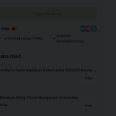
na med Stormhagen-bäddseten för både enkelsäng och
Lägg i varukorg
Till varukorg
Svenskt
Fri frakt över 799kr
familjeföretag
mans med
wäfveri
Stormhagen Marin Satin Bäddset Enkeltäcke 150x210 Kosta Linnewäfveri
Köp
Medium 550g 50x60 Borganäs of Sweden
99 kr
Köp