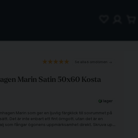
6 omdömen
agen Marin Satin 50x60 Kosta
I lager
gen Marin som ger en ljuvlig färgklick till sovrummet på
 sätt. Det är inte enbart ett fint örngott, utan det är en
talj som fångar ögonens uppmärksamhet direkt. Skruva upp
ckra och lekfulla mönstret av fåglar och blad i olika färger,
letterande bottenfärg i en härligt marinblå nyans.