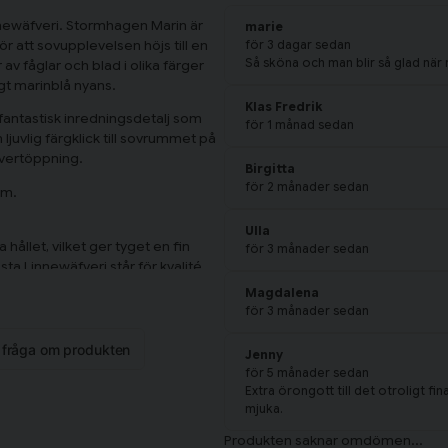
nnewäfveri. Stormhagen Marin är
marie
för 3 dagar sedan
gör att sovupplevelsen höjs till en
Så sköna och man blir så glad när
 av fåglar och blad i olika färger
gt marinblå nyans.
Klas Fredrik
 fantastisk inredningsdetalj som
för 1 månad sedan
uvlig färgklick till sovrummet på
kuvertöppning.
Birgitta
för 2 månader sedan
cm.
Ulla
hållet, vilket ger tyget en fin
för 3 månader sedan
ta Linnewäfveri står för kvalité
g känsla vilket gör att de inte
Magdalena
sdetaljer i hemmet.
för 3 månader sedan
n fråga om produkten
Jenny
för 5 månader sedan
Extra örongott till det otroligt 
mjuka.