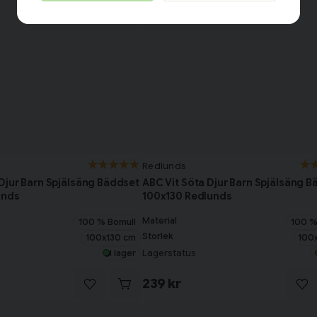
Redlunds
Djur Barn Spjälsäng Bäddset
ABC Vit Söta Djur Barn Spjälsäng 
unds
100x130 Redlunds
Material
100 % Bomull
100 %
Storlek
100x130 cm
100
Lagerstatus
I lager
239 kr