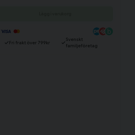
Lägg i varukorg
Till varukorg
Svenskt
Fri frakt över 799kr
familjeföretag