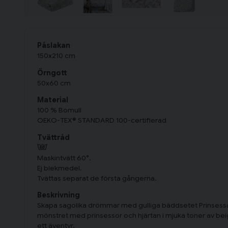
Påslakan
150x210 cm
Örngott
50x60 cm
Material
100 % Bomull
OEKO-TEX® STANDARD 100-certifierad
Tvättråd
Maskintvätt 60°.
Ej blekmedel.
Tvättas separat de första gångerna.
Beskrivning
Skapa sagolika drömmar med gulliga bäddsetet Prinsessa
mönstret med prinsessor och hjärtan i mjuka toner av beig
ett äventyr.