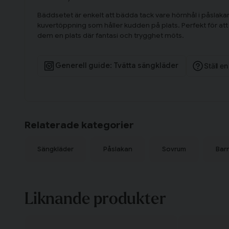
Bäddsetet är enkelt att bädda tack vare hörnhål i påslaka
kuvertöppning som håller kudden på plats. Perfekt för a
dem en plats där fantasi och trygghet möts.
Generell guide: Tvätta sängkläder
Ställ e
Relaterade kategorier
Sängkläder
Påslakan
Sovrum
Bar
Liknande produkter