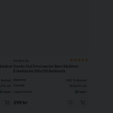
Redlunds
Bäddset
Danilo Gul Dinosaurier Barn Bäddset
Enkeltäcke 150x210 Redlunds
Material
 Bomull
100 % Bomull
Storlek
x210 cm
150x210 cm
Lagerstatus
I lager
I lager
299 kr