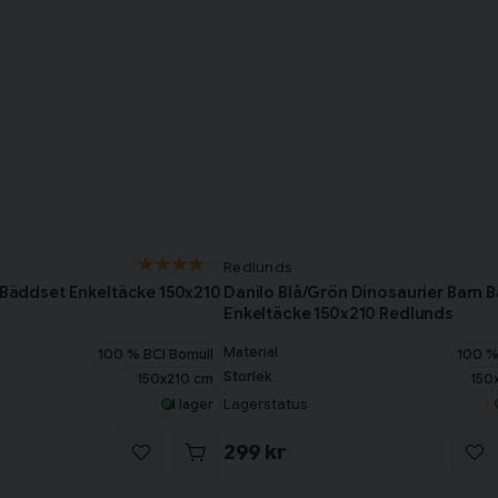
Redlunds
n Bäddset Enkeltäcke 150x210
Danilo Blå/Grön Dinosaurier Barn 
Enkeltäcke 150x210 Redlunds
Material
100 % BCI Bomull
100 %
Storlek
150x210 cm
150
Lagerstatus
I lager
299 kr