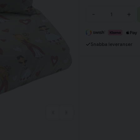
Tillagd i varukorgen
-
+
Fortsätt handla
Har du alla tillbehör?
Snabba leveranser