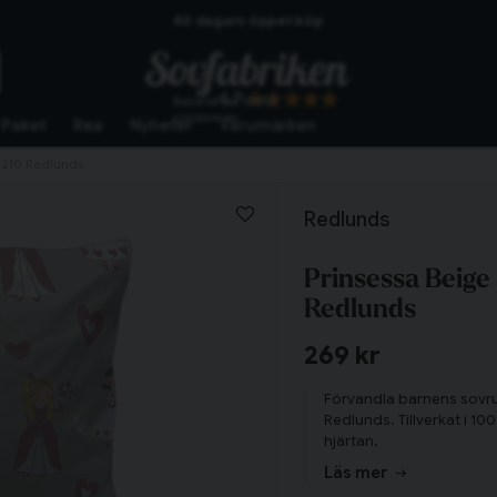
Skickas från lagret i Vinslöv
Snabba leveranser
4.7
Baserat på
10253
omdömen
Paket
Rea
Nyheter
Varumärken
x210 Redlunds
Redlunds
Prinsessa Beige
Redlunds
269 kr
Förvandla barnens sovru
Redlunds. Tillverkat i 1
hjärtan.
Läs mer