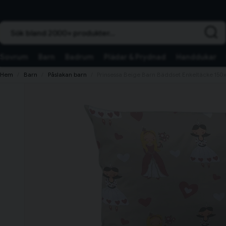
Sök bland 2000+ produkter...
Sovrum
Barn
Badrum
Plädar & Prydnad
Handdukar
Hem
Barn
Påslakan barn
Prinsessa Beige Barn Bäddset Enkeltäcke 150