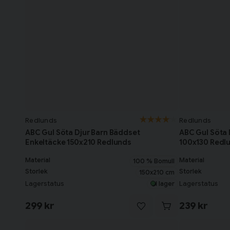
Redlunds
Redlunds
ABC Gul Söta Djur Barn Bäddset
ABC Gul Söta 
Enkeltäcke 150x210 Redlunds
100x130 Redl
Material
Material
100 % Bomull
Storlek
Storlek
150x210 cm
Lagerstatus
Lagerstatus
I lager
299 kr
239 kr