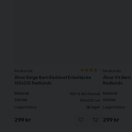
Redlunds
Redlunds
Älvor Beige Barn Bäddset Enkeltäcke
Älvor Vit Bar
150x210 Redlunds
Redlunds
Material
Material
100 % BCI Bomull
Storlek
Storlek
150x210 cm
Lagerstatus
Lagerstatus
I lager
299 kr
299 kr