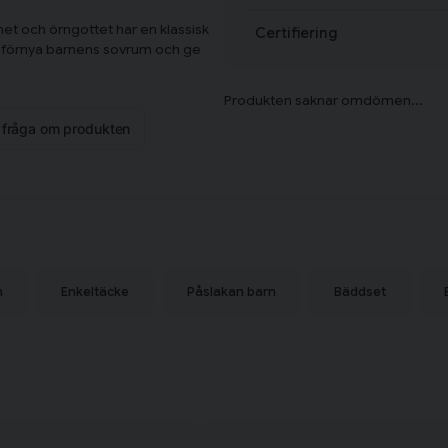
net och örngottet har en klassisk
Certifiering
tt förnya barnens sovrum och ge
n fråga om produkten
n
Enkeltäcke
Påslakan barn
Bäddset