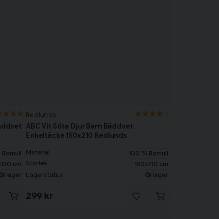
Redlunds
Bäddset
ABC Vit Söta Djur Barn Bäddset
Enkeltäcke 150x210 Redlunds
Material
 Bomull
100 % Bomull
Storlek
x130 cm
150x210 cm
Lagerstatus
I lager
I lager
299 kr