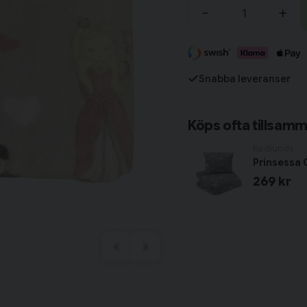
Tillagd i varukorgen
-
+
Fortsätt handla
Snabba leveranser
Har du alla tillbehör?
Köps ofta tillsam
Redlunds
Prinsessa 
269 kr