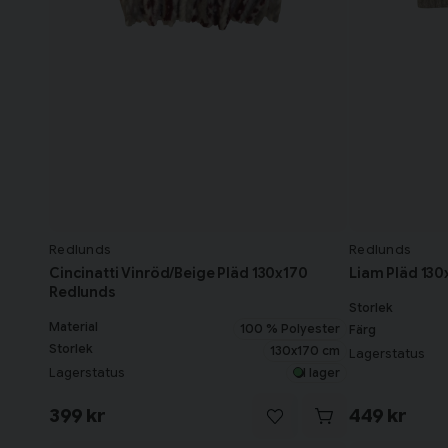
Redlunds
Redlunds
Cincinatti Vinröd/Beige Pläd 130x170
Liam Pläd 130
Redlunds
Storlek
Material
100 % Polyester
Färg
Storlek
130x170 cm
Lagerstatus
Lagerstatus
I lager
399 kr
449 kr