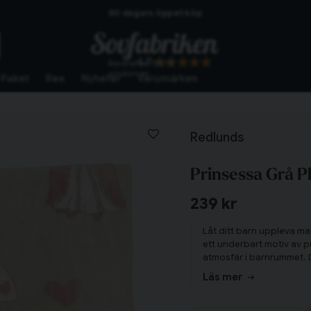
60 dagars öppet köp
Skickas från lagret i Vinslöv
4.7
Baserat på
10273
Snabba leveranser
omdömen
Paket
Rea
Nyheter
Varumärken
Redlunds
Prinsessa Grå P
239 kr
Låt ditt barn uppleva m
ett underbart motiv av pr
atmosfär i barnrummet. 
funktion.
Läs mer