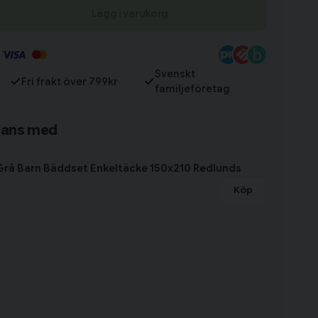
Lägg i varukorg
Till varukorg
Svenskt
Fri frakt över 799kr
familjeföretag
mans med
Grå Barn Bäddset Enkeltäcke 150x210 Redlunds
Köp