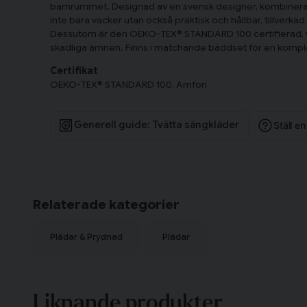
barnrummet. Designad av en svensk designer, kombinerar 
inte bara vacker utan också praktisk och hållbar, tillverkad
Dessutom är den OEKO-TEX® STANDARD 100 certifierad, vilk
skadliga ämnen. Finns i matchande bäddset för en komple
Certifikat
OEKO-TEX® STANDARD 100, Amfori
Generell guide: Tvätta sängkläder
Ställ e
Relaterade kategorier
Plädar & Prydnad
Plädar
Liknande produkter