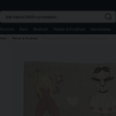
Sök bland 2000+ produkter...
Sovrum
Barn
Badrum
Plädar & Prydnad
Handdukar
Hem
Plädar & Prydnad
Prinsessa Grå Pläd 130x150 cm från Redlunds