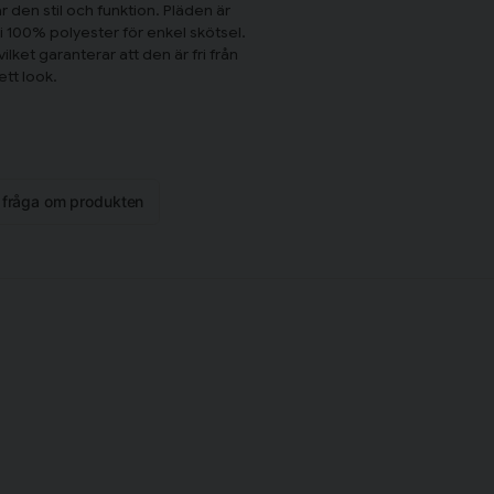
den stil och funktion. Pläden är
 i 100% polyester för enkel skötsel.
et garanterar att den är fri från
tt look.
n fråga om produkten