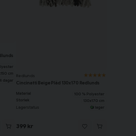
dlunds
lyester
x150 cm
Redlunds
4 dagar
Cincinatti Beige Pläd 130x170 Redlunds
Material
100 % Polyester
Storlek
130x170 cm
Lagerstatus
I lager
399 kr