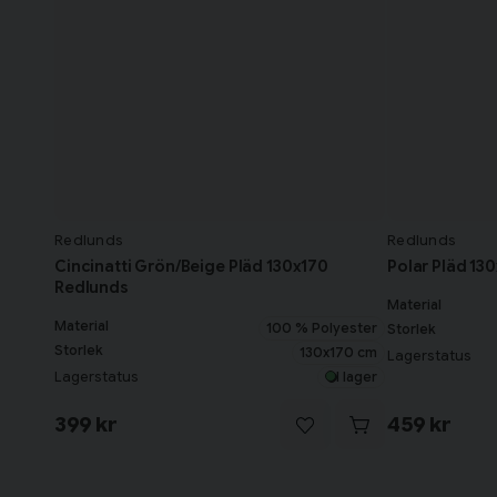
Redlunds
Redlunds
Cincinatti Grön/Beige Pläd 130x170
Polar Pläd 13
Redlunds
Material
Material
100 % Polyester
Storlek
Storlek
130x170 cm
Lagerstatus
Lagerstatus
I lager
399 kr
459 kr