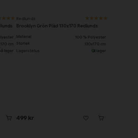
Redlunds
dlunds
Brooklyn Grön Pläd 130x170 Redlunds
Material
lyester
100 % Polyester
Storlek
x170 cm
130x170 cm
Lagerstatus
på lager
I lager
499 kr