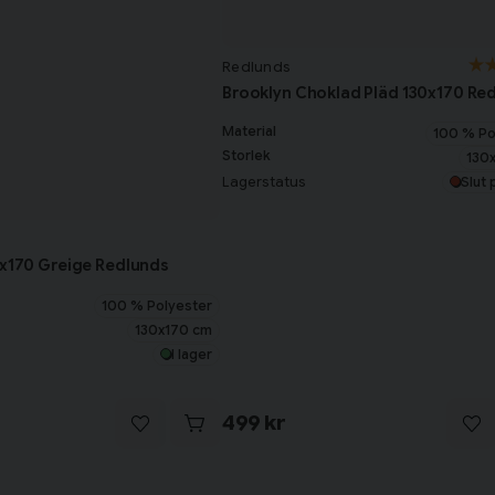
Redlunds
Brooklyn Choklad Pläd 130x170 Re
Material
100 % Po
Storlek
130
Lagerstatus
Slut 
0x170 Greige Redlunds
100 % Polyester
130x170 cm
I lager
499 kr