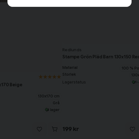
Redlunds
Stampe Grön Pläd Barn 130x150 Re
Material
100 % Po
Storlek
130
Lagerstatus
1-
x170 Beige
130x170 cm
Grå
I lager
199 kr