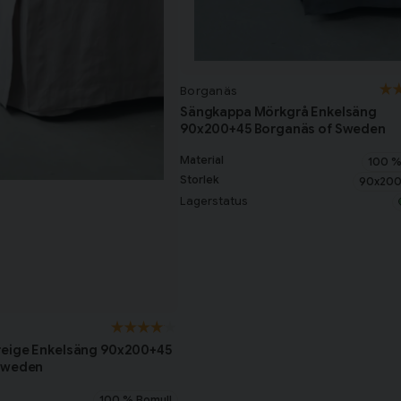
Borganäs
Sängkappa Mörkgrå Enkelsäng
90x200+45 Borganäs of Sweden
Material
100 %
Storlek
90x200
Lagerstatus
eige Enkelsäng 90x200+45
Sweden
100 % Bomull