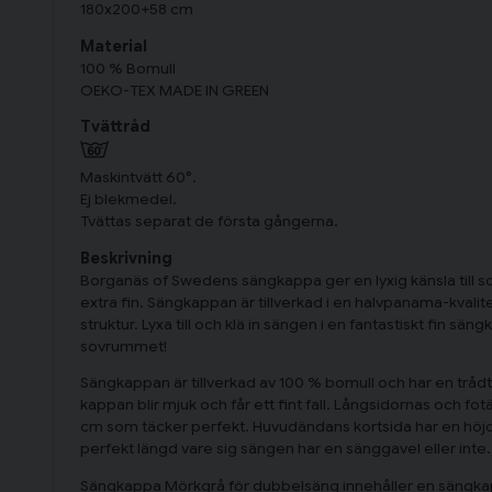
180x200+58 cm
Material
100 % Bomull
OEKO-TEX MADE IN GREEN
Tvättråd
Maskintvätt 60°.
Ej blekmedel.
Tvättas separat de första gångerna.
Beskrivning
Borganäs of Swedens sängkappa ger en lyxig känsla till so
extra fin. Sängkappan är tillverkad i en halvpanama-kvali
struktur. Lyxa till och klä in sängen i en fantastiskt fin sän
sovrummet!
Sängkappan är tillverkad av 100 % bomull och har en trådt
kappan blir mjuk och får ett fint fall. Långsidornas och fo
cm som täcker perfekt. Huvudändans kortsida har en höjd på
perfekt längd vare sig sängen har en sänggavel eller inte.
Sängkappa Mörkgrå för dubbelsäng innehåller en säng