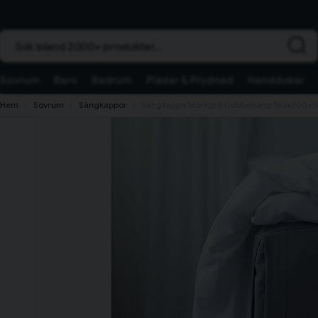
Sök bland 2000+ produkter...
Sovrum
Barn
Badrum
Plädar & Prydnad
Handdukar
Hem
Sovrum
Sängkappor
Sängkappa Mörkgrå Dubbelsäng 180x200+5