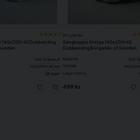
Borganäs
t 140x200+45 Dubbelsäng
Sängkappa Greige 140x200+45
Sweden
Dubbelsäng Borganäs of Sweden
Material
100 % Bomull
100 %
Storlek
140x200+45 cm
140x200
Lagerstatus
I lager
499 kr