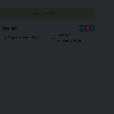
Lägg i varukorg
Till varukorg
Svenskt
Fri frakt över 799kr
familjeföretag