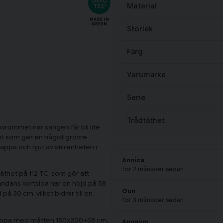
Material
Storlek
Färg
Varumärke
Serie
Trådtäthet
vrummet när sängen får bli lite
tet som ger en något grövre
gkappa och njut av stilrenheten i
Annica
för 2 månader sedan
äthet på 112 TC, som gör att
tändans kortsida har en höjd på 58
Gun
 30 cm, vilket bidrar till en
för 3 månader sedan
kappa med måtten 180x200+58 cm.
Anonym