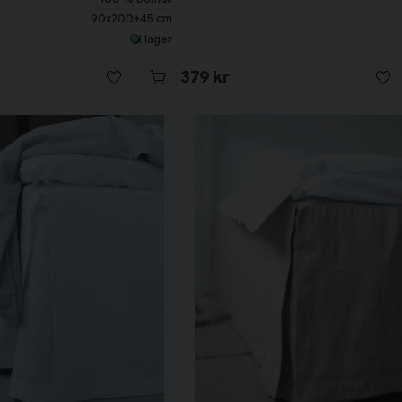
90x200+45 cm
I lager
379 kr