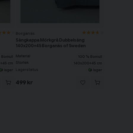
Borganäs
Sängkappa Mörkgrå Dubbelsäng
140x200+45 Borganäs of Sweden
Material
 Bomull
100 % Bomull
Storlek
+45 cm
140x200+45 cm
Lagerstatus
I lager
I lager
499 kr