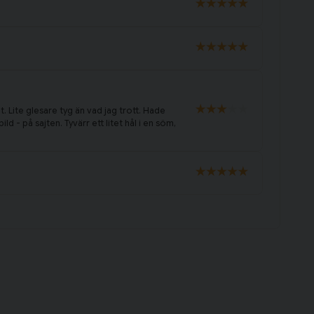
 Lite glesare tyg än vad jag trott. Hade
ld - på sajten. Tyvärr ett litet hål i en söm,