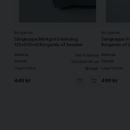
Borganäs
Borganäs
Sängkappa Mörkgrå Enkelsäng
Sängkappa Vi
120x200+45 Borganäs of Sweden
Borganäs of 
Material
Material
100 % Bomull
Storlek
Storlek
120x200+45 cm
Lagerstatus
Lagerstatus
I lager
449 kr
499 kr