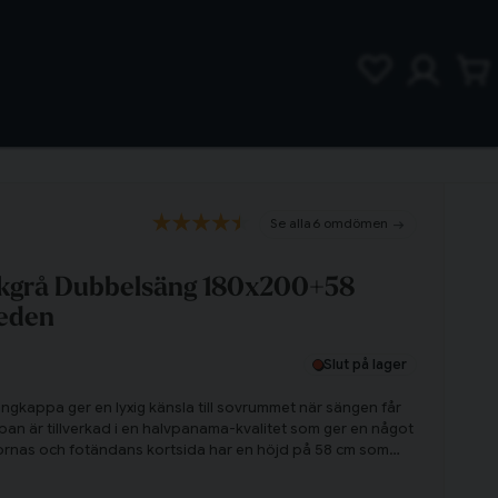
6 omdömen
kgrå Dubbelsäng 180x200+58
eden
Slut på lager
gkappa ger en lyxig känsla till sovrummet när sängen får
appan är tillverkad i en halvpanama-kvalitet som ger en något
dornas och fotändans kortsida har en höjd på 58 cm som
och klä in sängen i en fantastiskt fin sängkappa och njut av
!