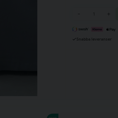
-
+
Fortsätt handla
Har du alla tillbehör?
Snabba leveranser