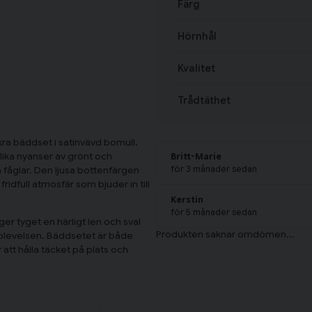
Färg
Hörnhål
Kvalitet
Trådtäthet
ra bäddset i satinvävd bomull.
lika nyanser av grönt och
Britt-Marie
för 3 månader sedan
fåglar. Den ljusa bottenfärgen
idfull atmosfär som bjuder in till
Kerstin
för 5 månader sedan
er tyget en härligt len och sval
pplevelsen. Bäddsetet är både
att hålla täcket på plats och
ngott 50x60 cm.