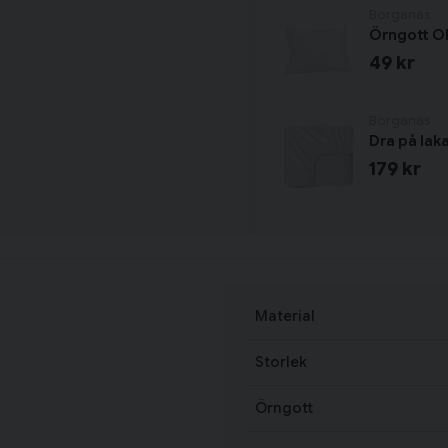
Borganäs
Örngott O
49 kr
Borganäs
Dra på lak
179 kr
Material
Storlek
Örngott