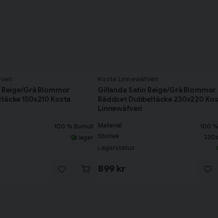
veri
Kosta Linnewäfveri
n Beige/Grå Blommor
Gillanda Satin Beige/Grå Blommor
ltäcke 150x210 Kosta
Bäddset Dubbeltäcke 230x220 Kos
Linnewäfveri
Material
100 % Bomull
100 %
Storlek
230
I lager
Lagerstatus
899 kr