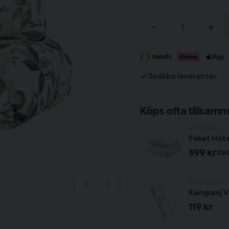
Tillagd i varukorgen
-
+
Fortsätt handla
Snabba leveranser
Har du alla tillbehör?
Köps ofta tillsam
Borganäs
599 kr
799
Nina Royal
Kampanj Vi
119 kr