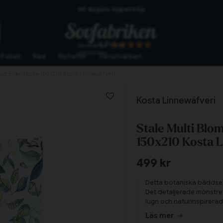
Skickas från lagret i Vinslöv
Snabba leveranser
4.7
Baserat på
10266
omdömen
Paket
Rea
Nyheter
Varumärken
set Enkeltäcke 150x210 Kosta Linnewäfveri
Kosta Linnewäfveri
Stale Multi Blo
150x210 Kosta 
499 kr
Detta botaniska bäddset 
Det detaljerade mönstre
lugn och naturinspirerad
elegant lyster som höje
Läs mer