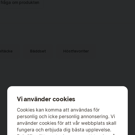
n fråga om produkten
hållet, vilket ger tyget en fin
dtätheten på 200 TC (thread count)
r andas väl och ger en lyxig känsla
llflyktsort.
eltäcke
Bäddset
Höstfavoriter
Vi använder cookies
Cookies kan komma att användas för
personlig och icke personlig annonsering. Vi
använder cookies för att vår webbplats skall
fungera och erbjuda dig bästa upplevelse.