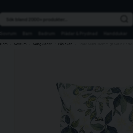
Sök bland 2000+ produkter...
Sovrum
Barn
Badrum
Plädar & Prydnad
Handdukar
Hem
Sovrum
Sängkläder
Påslakan
Stale Multi Blommigt Satin Bädd