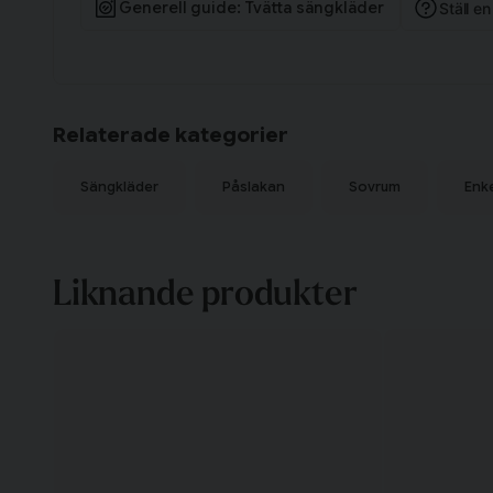
Om satin
Generell guide: Tvätta sängkläder
Ställ e
Satin vävs med två trådar åt ena hållet och en tråd åt andra 
lyster och känns sval och len mot kroppen. Den höga trå
gör materialet både mjukt och hållbart. Satinvävda textilie
som förbättrar sömnen och gör sovrummet till en elegant ti
Relaterade kategorier
Sängkläder
Påslakan
Sovrum
Enk
Liknande produkter