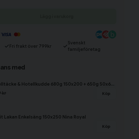
Lägg i varukorg
Till varukorg
Svenskt
Fri frakt över 799kr
familjeföretag
mans med
Paket Hotelltäcke & Hotellkudde 680g 150x200 + 650g 50x60 Borganäs of Sweden
 kr
Köp
t Lakan Enkelsäng 150x250 Nina Royal
Köp