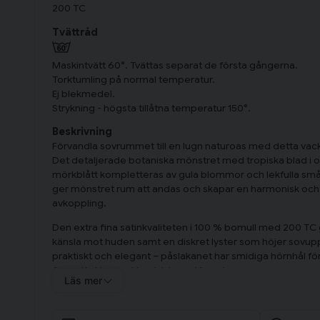
200 TC
Tvättråd
Maskintvätt 60°. Tvättas separat de första gångerna.
Torktumling på normal temperatur.
Ej blekmedel.
Strykning - högsta tillåtna temperatur 150°.
Beskrivning
Förvandla sovrummet till en lugn naturoas med detta vack
Det detaljerade botaniska mönstret med tropiska blad i o
mörkblått kompletteras av gula blommor och lekfulla små 
ger mönstret rum att andas och skapar en harmonisk och fr
avkoppling.
Den extra fina satinkvaliteten i 100 % bomull med 200 TC g
känsla mot huden samt en diskret lyster som höjer sovu
praktiskt och elegant – påslakanet har smidiga hörnhål för 
örngottet har en klassisk kuvertöppning.
Läs mer
Bäddsetet innehåller ett påslakan 150x210 cm och ett ör