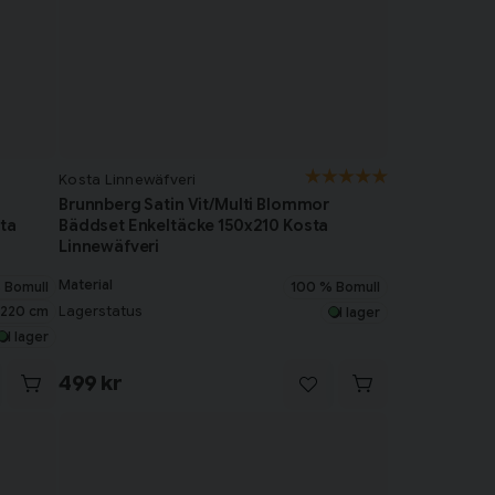
Kosta Linnewäfveri
Brunnberg Satin Vit/Multi Blommor
ta
Bäddset Enkeltäcke 150x210 Kosta
Linnewäfveri
Material
 Bomull
100 % Bomull
x220 cm
Lagerstatus
I lager
I lager
499 kr