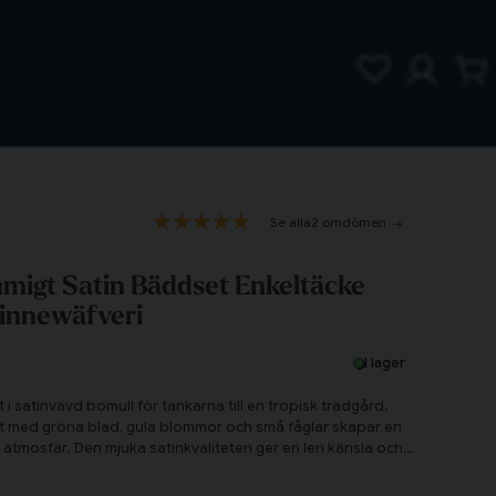
2 omdömen
mmigt Satin Bäddset Enkeltäcke
Linnewäfveri
I lager
i satinvävd bomull för tankarna till en tropisk trädgård.
t med gröna blad, gula blommor och små fåglar skapar en
 atmosfär. Den mjuka satinkvaliteten ger en len känsla och
r sovupplevelsen.