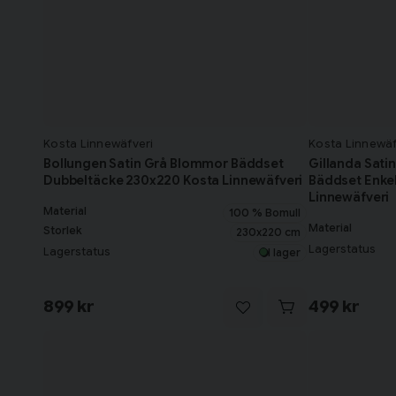
Kosta Linnewäfveri
Kosta Linnewäf
Bollungen Satin Grå Blommor Bäddset
Gillanda Sati
Dubbeltäcke 230x220 Kosta Linnewäfveri
Bäddset Enke
Linnewäfveri
Material
100 % Bomull
Material
Storlek
230x220 cm
Lagerstatus
Lagerstatus
I lager
899 kr
499 kr