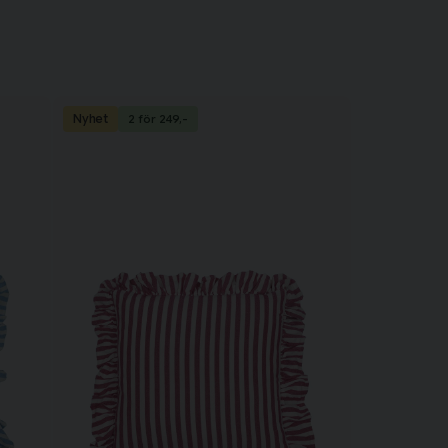
Nyhet
2 för 249,-