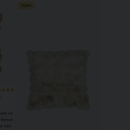
Nyhet
5
5x45 cm
 Bomull
ör 249,-