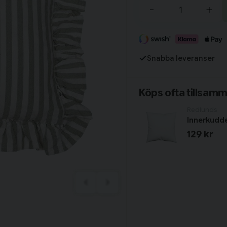
-
+
Fortsätt handla
Snabba leveranser
Har du alla tillbehör?
Köps ofta tillsam
Redlunds
Innerkudd
129 kr