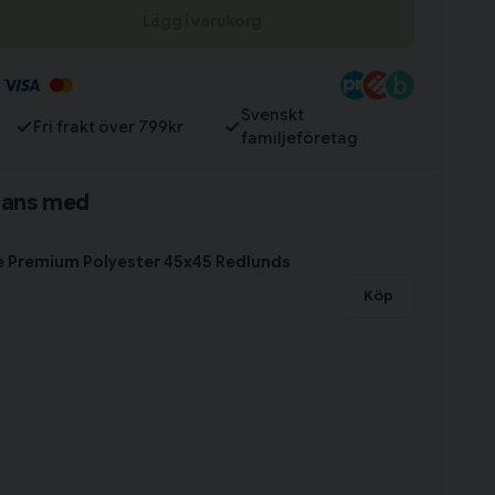
Lägg i varukorg
Till varukorg
Svenskt
Fri frakt över 799kr
familjeföretag
mans med
e Premium Polyester 45x45 Redlunds
Köp