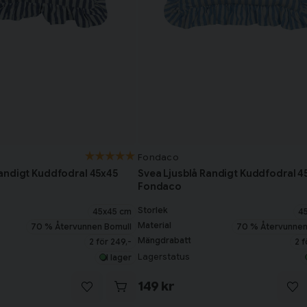
Fondaco
andigt Kuddfodral 45x45
Svea Ljusblå Randigt Kuddfodral 4
Fondaco
Storlek
45x45 cm
4
Material
70 % Återvunnen Bomull
70 % Återvunnen
Mängdrabatt
2 för 249,-
2 f
Lagerstatus
I lager
149 kr