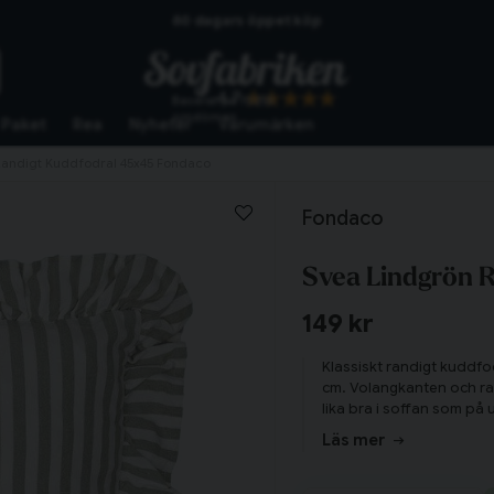
Skickas från lagret i Vinslöv
Snabba leveranser
4.7
Baserat på
10255
omdömen
Paket
Rea
Nyheter
Varumärken
Randigt Kuddfodral 45x45 Fondaco
Fondaco
Svea Lindgrön 
149 kr
Klassiskt randigt kuddfo
cm. Volangkanten och rand
lika bra i soffan som på 
Läs mer
Tillagd i varukorgen