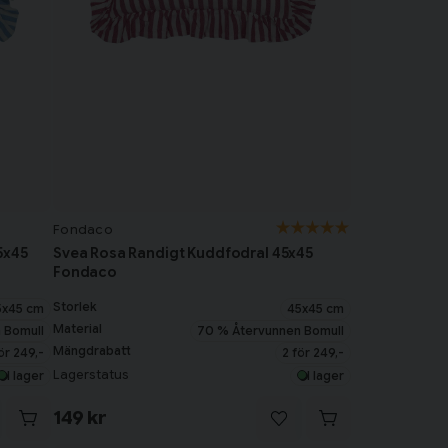
Fondaco
5x45
Svea Rosa Randigt Kuddfodral 45x45
Fondaco
Storlek
5x45 cm
45x45 cm
Material
 Bomull
70 % Återvunnen Bomull
Mängdrabatt
ör 249,-
2 för 249,-
Lagerstatus
I lager
I lager
149 kr