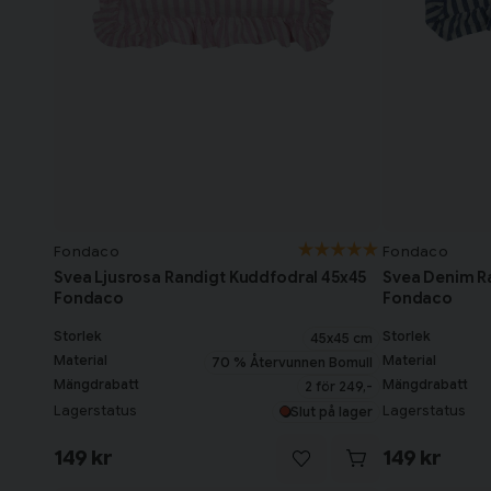
Fondaco
Fondaco
Svea Ljusrosa Randigt Kuddfodral 45x45
Svea Denim R
Fondaco
Fondaco
Storlek
Storlek
45x45 cm
Material
Material
70 % Återvunnen Bomull
Mängdrabatt
Mängdrabatt
2 för 249,-
Lagerstatus
Lagerstatus
Slut på lager
149 kr
149 kr