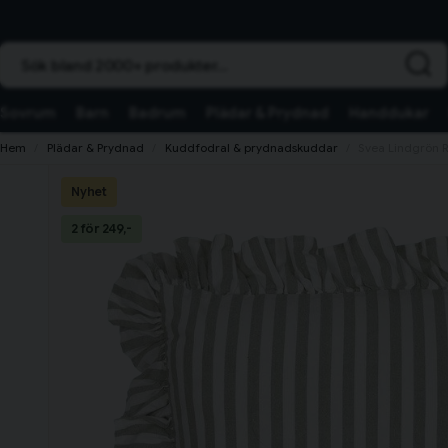
Sök bland 2000+ produkter...
Sovrum
Barn
Badrum
Plädar & Prydnad
Handdukar
Hem
Plädar & Prydnad
Kuddfodral & prydnadskuddar
Svea Lindgrön 
Nyhet
2 för 249,-