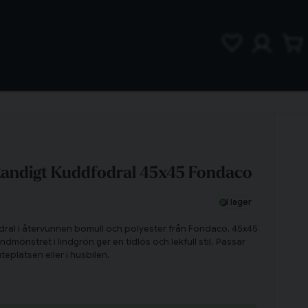
Randigt Kuddfodral 45x45 Fondaco
I lager
dral i återvunnen bomull och polyester från Fondaco, 45x45
mönstret i lindgrön ger en tidlös och lekfull stil. Passar
uteplatsen eller i husbilen.