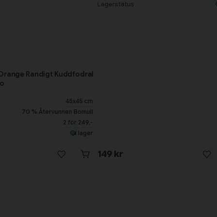
Lagerstatus
/Orange Randigt Kuddfodral
co
45x45 cm
70 % Återvunnen Bomull
2 för 249,-
I lager
149 kr