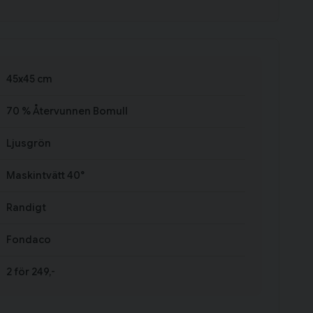
45x45 cm
70 % Återvunnen Bomull
Ljusgrön
Maskintvätt 40°
Randigt
Fondaco
2 för 249,-