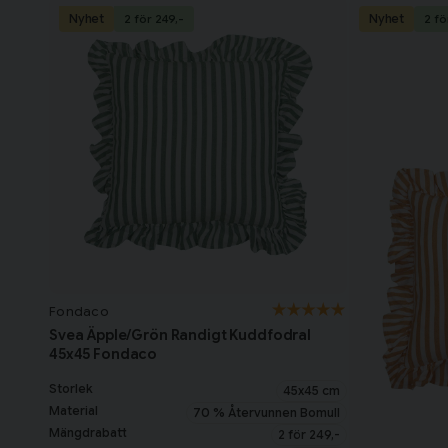
Nyhet
Nyhet
2 för 249,-
2 fö
Fondaco
Svea Äpple/Grön Randigt Kuddfodral
45x45 Fondaco
Storlek
45x45 cm
Material
70 % Återvunnen Bomull
Mängdrabatt
2 för 249,-