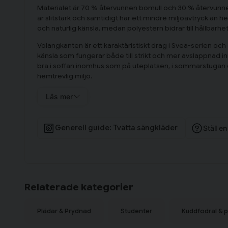
Materialet är 70 % återvunnen bomull och 30 % återvunn
är slitstark och samtidigt har ett mindre miljöavtryck än h
och naturlig känsla, medan polyestern bidrar till hållbarhet
Volangkanten är ett karaktäristiskt drag i Svea-serien och 
känsla som fungerar både till strikt och mer avslappnad i
bra i soffan inomhus som på uteplatsen, i sommarstugan ell
hemtrevlig miljö.
Innehållsförteckning
Läs mer
Svea Lindgrön Randigt Kuddfodral 45x45 Fondaco innehåll
Om återvunna textilier
Generell guide: Tvätta sängkläder
Ställ e
Återvunna textilier tillverkas av återanvänt material som text
minskar behovet av nya råvaror och energi i produktionen.
slitstyrka och funktion, men ger ett mindre miljöavtryck ä
Relaterade kategorier
Plädar & Prydnad
Studenter
Kuddfodral & 