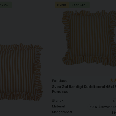
Nyhet
r 249,-
2 för 249,-
Fondaco
Svea Gul Randigt Kuddfodral 45x4
Fondaco
Storlek
4
Material
70 % Återvunnen
Mängdrabatt
2 f