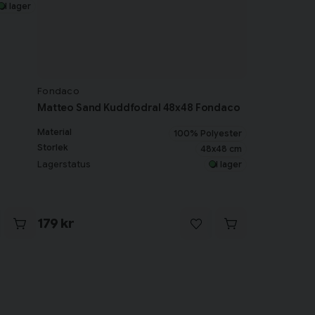
I lager
Fondaco
Matteo Sand Kuddfodral 48x48 Fondaco
Material
100% Polyester
Storlek
48x48 cm
Lagerstatus
I lager
179 kr