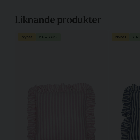
Liknande produkter
Nyhet
Nyhet
2 för 249,-
2 fö