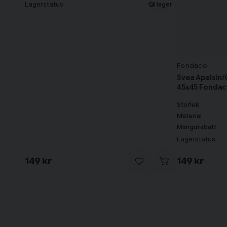
Lagerstatus
I lager
Fondaco
Svea Apelsin
45x45 Fonda
Storlek
Material
Mängdrabatt
Lagerstatus
149 kr
149 kr