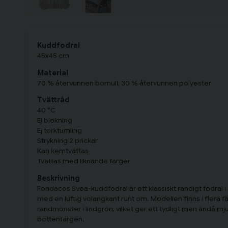
Kuddfodral
45x45 cm
Material
70 % återvunnen bomull, 30 % återvunnen polyester
Tvättråd
40 °C
Ej blekning
Ej torktumling
Strykning 2 prickar
Kan kemtvättas
Tvättas med liknande färger
Beskrivning
Fondacos Svea-kuddfodral är ett klassiskt randigt fodral 
med en luftig volangkant runt om. Modellen finns i flera f
randmönster i lindgrön, vilket ger ett tydligt men ändå mj
bottenfärgen.