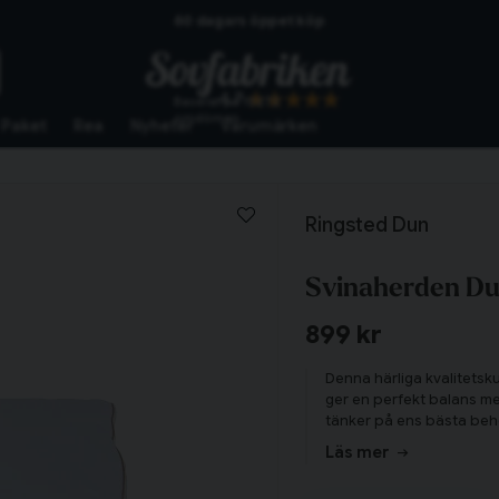
60 dagars öppet köp
Skickas från lagret i Vinslöv
4.7
Baserat på
10272
Snabba leveranser
omdömen
Paket
Rea
Nyheter
Varumärken
Ringsted Dun
Svinaherden Du
899 kr
Denna härliga kvalitets
ger en perfekt balans mel
tänker på ens bästa beho
en överlägsen sovupple
Läs mer
Tillagd i varukorgen