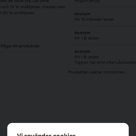
den en skön yta. De yttre
Högsta betyg!
n och 10 % småfjäder, medan den
ch 85 % småfjäder.
Anonym
för 10 månader sedan
t och stöd. Dunkudden är
mite-märkning som innebär att
Anonym
 igenom. Detta gör så att
för 1 år sedan
ärlig dunkudde.
n fråga om produkten
en 50x60 cm.
Anonym
för 1 år sedan
Toppen, har letat efter LÅG kudde