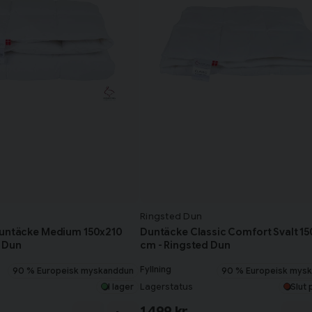
Ringsted Dun
Duntäcke Medium 150x210
Duntäcke Classic Comfort Svalt 1
 Dun
cm - Ringsted Dun
Fyllning
90 % Europeisk myskanddun
90 % Europeisk mys
Lagerstatus
I lager
Slut 
1 499 kr