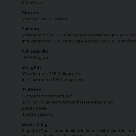
50x60 cm
Material
Yttertyg: 100 % Bomull
Fyllning
Yttre kamrar: 90 % vitt europeiskt myskanddun + 10 % sm
Inre kammare: 15 % vitt europeiskt anddun + 85 % småfjä
Fyllnadsvikt
120/400 gram
Bärighet
Yttre kamrar: 725 (tidigare 11).
Inre kammare: 400 (tidigare 6).
Tvättråd
Skonsam maskintvätt 60°.
Tumling på låg temperatur (måste torktumlas).
Ej blekmedel.
Tvättas separat.
Beskrivning
Ringsted Duns sköna dunkudde är en kvalitetskudde som 