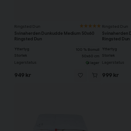
Ringsted Dun
Ringsted Dun
Svinaherden Dunkudde Medium 50x60
Svinaherden 
Ringsted Dun
Ringsted Dun
Yttertyg
Yttertyg
100 % Bomull
Storlek
Storlek
50x60 cm
Lagerstatus
Lagerstatus
I lager
949 kr
999 kr