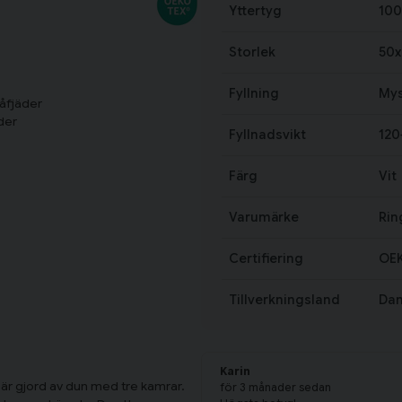
Yttertyg
100
Storlek
50
Fyllning
Mys
åfjäder
der
Fyllnadsvikt
120
Färg
Vit
Varumärke
Rin
Certifiering
OEK
Tillverkningsland
Da
Karin
är gjord av dun med tre kamrar.
för 3 månader sedan