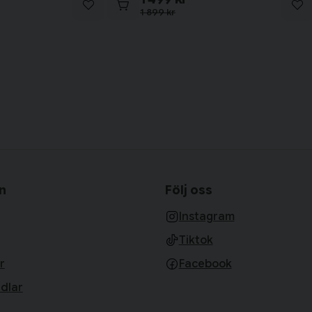
1 899 kr
n
Följ oss
Instagram
Tiktok
r
Facebook
dlar