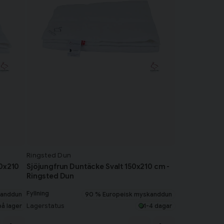
Ringsted Dun
50x210
Sjöjungfrun Duntäcke Svalt 150x210 cm -
Ringsted Dun
Fyllning
kanddun
90 % Europeisk myskanddun
Lagerstatus
på lager
1-4 dagar