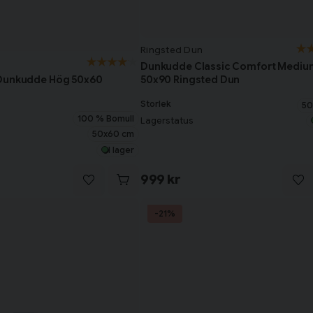
Ringsted Dun
Dunkudde Classic Comfort Mediu
50x90 Ringsted Dun
Dunkudde Hög 50x60
Storlek
50
100 % Bomull
Lagerstatus
50x60 cm
I lager
999 kr
-21%