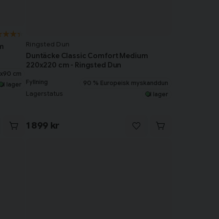
Ringsted Dun
m
Duntäcke Classic Comfort Medium
220x220 cm - Ringsted Dun
x90 cm
Fyllning
90 % Europeisk myskanddun
I lager
Lagerstatus
I lager
1 899 kr