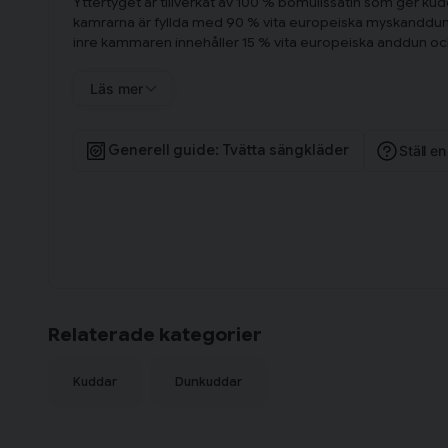
Yttertyget är tillverkat av 100 % bomullssatin som ger kud
kamrarna är fyllda med 90 % vita europeiska myskanddu
inre kammaren innehåller 15 % vita europeiska anddun o
Denna konstruktion ger en perfekt balans mellan mjukhe
Läs mer
producerad enligt OEKO-TEX Klass I, samt har den en No
kudden har ett tätvävt tyg som hindrar att kvalster tar sig
dunkudden även är allergivänlig, så alla kan använda en h
Generell guide: Tvätta sängkläder
Ställ e
Svinaherden Dunkudde Låg innehåller en kudde i storlek
Certifieringar
STANDARD 100 by OEKO-TEX Klass I.
Downafresh GreenLine - 100 % Rent dun.
NOMITE - Fri från kvalster.
Tillverkad i Danmark.
Relaterade kategorier
Kuddar
Dunkuddar