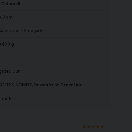
 % Bomull
x60 cm
kanddun + Småfjäder
+400 g
gsted Dun
O-TEX, NOMITE, Downafresh GreenLine
nmark