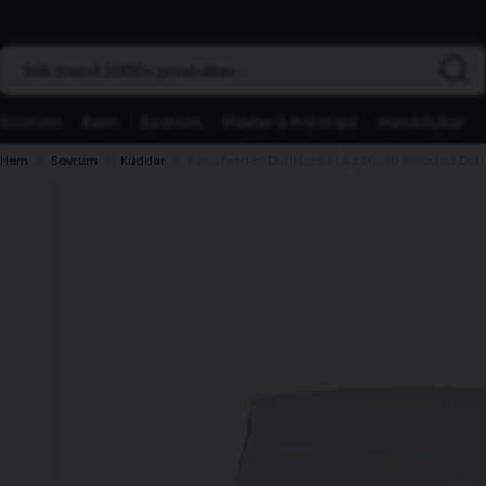
Sök bland 2000+ produkter...
Sovrum
Barn
Badrum
Plädar & Prydnad
Handdukar
Hem
Sovrum
Kuddar
Svinaherden Dunkudde Låg 50x60 Ringsted Dun