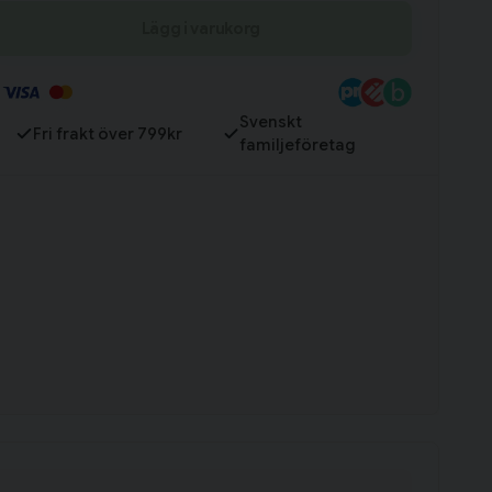
Lägg i varukorg
Till varukorg
Svenskt
Fri frakt över 799kr
familjeföretag