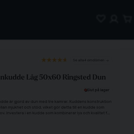
4 omdömen
nkudde Låg 50x60 Ringsted Dun
Slut på lager
kudde är gjord av dun med tre kamrar. Kuddens konstruktion
lan mjukhet och stöd, vilket gör detta till en kudde som
v. Investera i en kudde som kombinerar lyx och kvalitet för
velse!