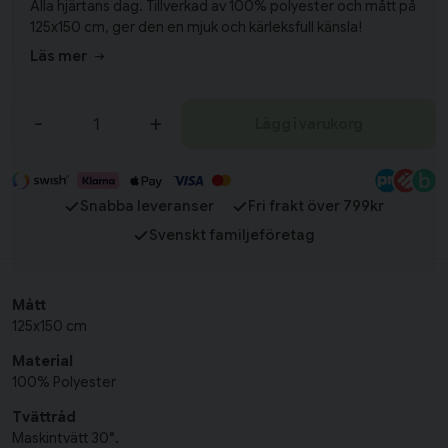
Alla hjärtans dag. Tillverkad av 100% polyester och mått på
125x150 cm, ger den en mjuk och kärleksfull känsla!
Läs mer
-
+
Lägg i varukorg
Snabba leveranser
Fri frakt över 799kr
Svenskt familjeföretag
Mått
125x150 cm
Material
100% Polyester
Tvättråd
Maskintvätt 30°.