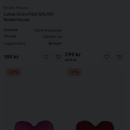
Noble House
Lukas Grön Pläd 125x150
Noble House
Material
100% Polyester
Storlek
125x150 cm
Lagerstatus
I lager
299 kr
189 kr
399 kr
-23%
-31%