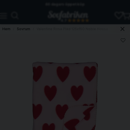
60 dagars öppet köp
Skickas från lagret i Vinslöv
4.7
Snabba leveranser
Hem
Sovrum
Valentine Rosa Pläd 125x150 Noble House