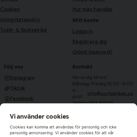
Cookies
Hur man handlar
integritetspolicy
Mitt konto
Tvätt- & Skötselråd
Logga in
Registrera dig
Glömt lösenord?
Följ oss
Kontakt
Hör av dig till oss!
Instagram
Måndag–Fredag 10.00–14.00
Tiktok
e-
info@sovfabriken.se
post:
Facebook
Telefon:
044-813 00
Sovfabriken AB
Vi använder cookies
Björkhagavägen 11
28832 Vinslöv
Cookies kan komma att användas för personlig och icke
Medlemmar i:
personlig annonsering. Vi använder cookies för att vår