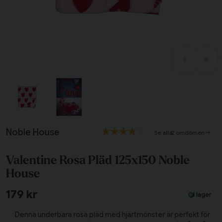
Tillagd i varukorgen
Till varukorg
Noble House
2 omdömen
Fortsätt handla
Valentine Rosa Pläd 125x150 Noble
House
Har du alla tillbehör?
179 kr
I lager
Denna underbara rosa pläd med hjärtmönster är perfekt för