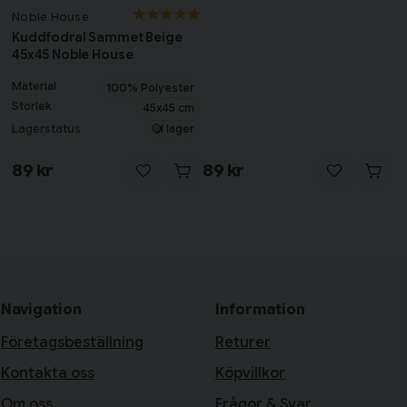
Noble House
Kuddfodral Sammet Beige
45x45 Noble House
Material
100% Polyester
Storlek
45x45 cm
Lagerstatus
I lager
89 kr
89 kr
Navigation
Information
Företagsbeställning
Returer
Kontakta oss
Köpvillkor
Om oss
Frågor & Svar