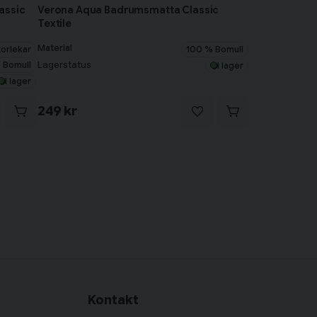
assic
Verona Aqua Badrumsmatta Classic
Textile
Material
torlekar
100 % Bomull
 Bomull
Lagerstatus
I lager
I lager
249 kr
Kontakt