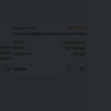
Classic Textile
c
Lucca Grå Badrumsmatta Classic Textile
Storlek
Flera storlekar
torlekar
Material
100 % Bomull
 Bomull
Lagerstatus
I lager
I lager
179 kr