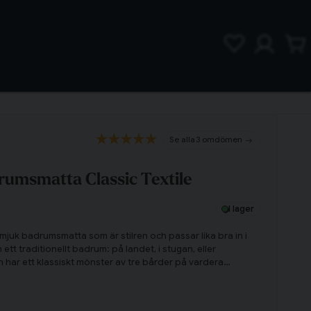
3 omdömen
umsmatta Classic Textile
I lager
 mjuk badrumsmatta som är stilren och passar lika bra in i
t traditionellt badrum: på landet, i stugan, eller
n har ett klassiskt mönster av tre bårder på vardera