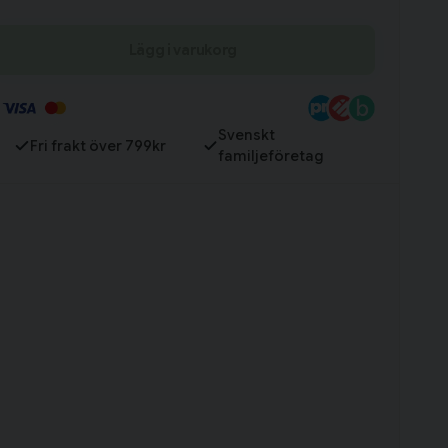
Lägg i varukorg
Till varukorg
Svenskt
Fri frakt över 799kr
familjeföretag