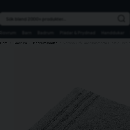
Sök bland 2000+ produkter...
Sovrum
Barn
Badrum
Plädar & Prydnad
Handdukar
Hem
Badrum
Badrumsmatta
Verona Grå Badrumsmatta Classic Textil