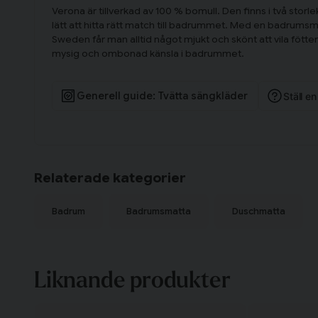
Verona är tillverkad av 100 % bomull. Den finns i två storle
lätt att hitta rätt match till badrummet. Med en badrumsma
Sweden får man alltid något mjukt och skönt att vila fötte
mysig och ombonad känsla i badrummet.
Generell guide: Tvätta sängkläder
Ställ e
Relaterade kategorier
Badrum
Badrumsmatta
Duschmatta
Liknande produkter