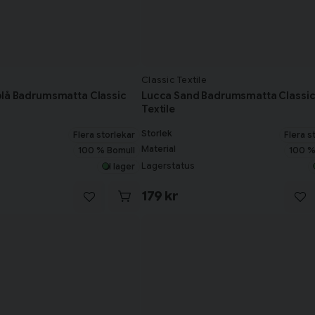
Classic Textile
blå Badrumsmatta Classic
Lucca Sand Badrumsmatta Classi
Textile
Storlek
Flera storlekar
Flera s
Material
100 % Bomull
100 %
Lagerstatus
I lager
179 kr