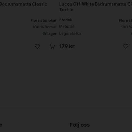
 Badrumsmatta Classic
Lucca Off-White Badrumsmatta Cl
Textile
Storlek
Flera storlekar
Flera s
Material
100 % Bomull
100 %
Lagerstatus
I lager
179 kr
n
Följ oss