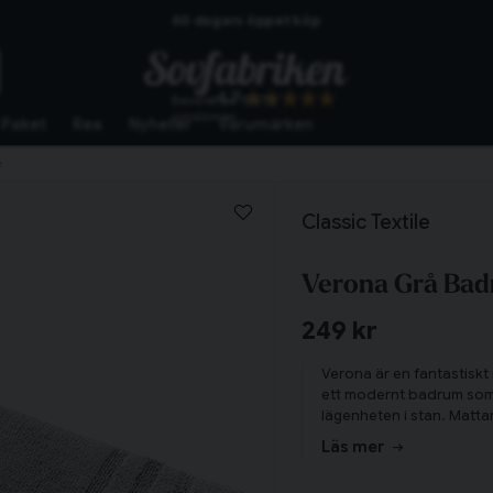
60 dagars öppet köp
Skickas från lagret i Vinslöv
4.7
Baserat på
10272
Snabba leveranser
omdömen
Paket
Rea
Nyheter
Varumärken
e
Classic Textile
Verona Grå Badr
249 kr
Verona är en fantastiskt
ett modernt badrum som et
lägenheten i stan. Matta
kortsida.
Läs mer
Tillagd i varukorgen