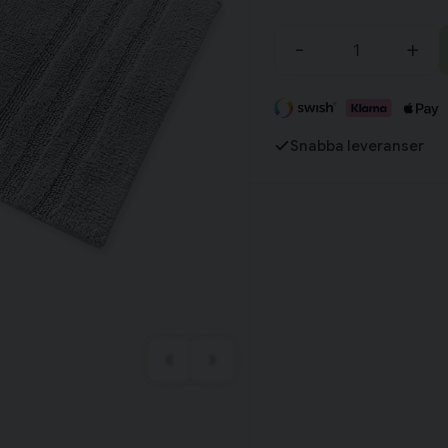
-
+
Fortsätt handla
Har du alla tillbehör?
Snabba leveranser