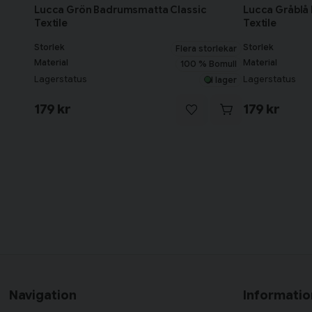
Lucca Grön Badrumsmatta Classic
Lucca Gråblå
Textile
Textile
Storlek
Storlek
Flera storlekar
Material
Material
100 % Bomull
Lagerstatus
Lagerstatus
I lager
179 kr
179 kr
Navigation
Informatio