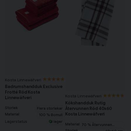
Kosta Linnewäfveri
Badrumshandduk Exclusive
Frotté Röd Kosta
Kosta Linnewäfveri
Linnewäfveri
Kökshandduk Rutig
Storlek
Återvunnen Röd 40x60
Flera storlekar
Kosta Linnewäfveri
Material
100 % Bomull
Lagerstatus
I lager
Material
70 % Återvunnen
Bomull
Storlek