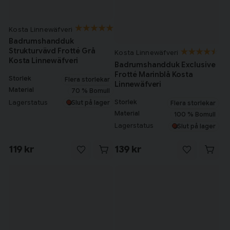
Kosta Linnewäfveri
Badrumshandduk
Strukturvävd Frotté Grå
Kosta Linnewäfveri
Kosta Linnewäfveri
Badrumshandduk Exclusive
Frotté Marinblå Kosta
Storlek
Flera storlekar
Linnewäfveri
Material
70 % Bomull
Storlek
Lagerstatus
Slut på lager
Flera storlekar
Material
100 % Bomull
Lagerstatus
Slut på lager
119 kr
139 kr