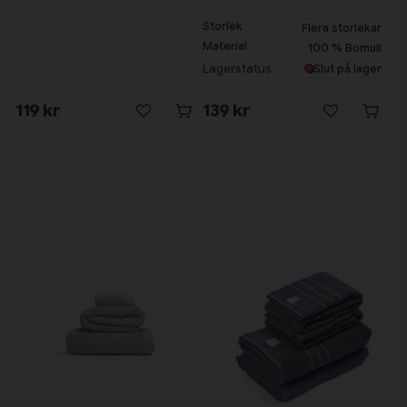
Storlek
Flera storlekar
Material
100 % Bomull
Lagerstatus
Slut på lager
119 kr
139 kr