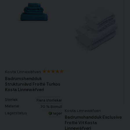
Kosta Linnewäfveri
Badrumshandduk
Strukturvävd Frotté Turkos
Kosta Linnewäfveri
Storlek
Flera storlekar
Material
70 % Bomull
Kosta Linnewäfveri
Lagerstatus
I lager
Badrumshandduk Exclusive
Frotté Vit Kosta
Linnewäfveri