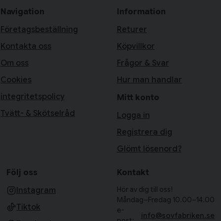
Navigation
Information
Företagsbeställning
Returer
Kontakta oss
Köpvillkor
Om oss
Frågor & Svar
Cookies
Hur man handlar
integritetspolicy
Mitt konto
Tvätt- & Skötselråd
Logga in
Registrera dig
Glömt lösenord?
Följ oss
Kontakt
Hör av dig till oss!
Instagram
Måndag–Fredag 10.00–14.00
Tiktok
e-
info@sovfabriken.se
post: