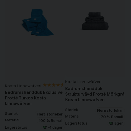
Kosta Linnewäfveri
Kosta Linnewäfveri
Badrumshandduk
Badrumshandduk Exclusive
Strukturvävd Frotté Mörkgrå
Frotté Turkos Kosta
Kosta Linnewäfveri
Linnewäfveri
Storlek
Flera storlekar
Storlek
Flera storlekar
Material
70 % Bomull
Material
100 % Bomull
Lagerstatus
I lager
Lagerstatus
1-4 dagar