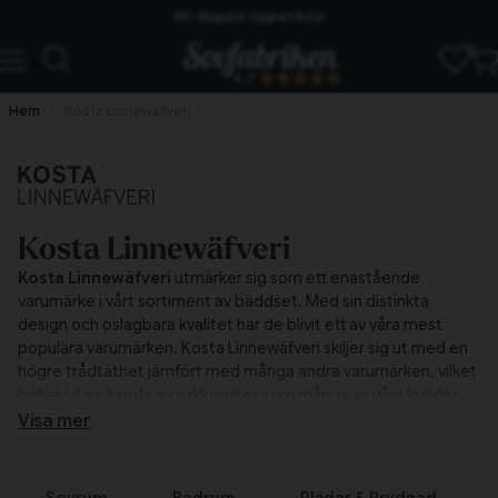
60 dagars öppet köp
Skickas från lagret i Vinslöv
4.7
Snabba leveranser
Hem
Kosta Linnewäfveri
Kosta Linnewäfveri
Kosta Linnewäfveri
utmärker sig som ett enastående
varumärke i vårt sortiment av bäddset. Med sin distinkta
design och oslagbara kvalitet har de blivit ett av våra mest
populära varumärken. Kosta Linnewäfveri skiljer sig ut med en
högre trådtäthet jämfört med många andra varumärken, vilket
bidrar till en känsla av exklusivitet som många av våra kunder
uppskattar.
Visa mer
Unikt designspråk
Med deras unika designspråk kan man enkelt förnya känslan i
Sovrum
Badrum
Plädar & Prydnad