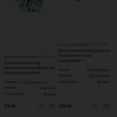
Har du alla tillbehör?
Kosta Linnewäfveri
Badrumshandduk Exclusive
Frotté Svart Kosta
Kosta Linnewäfveri
Linnewäfveri
Kökshandduk Rutig
Återvunnen Marinblå 40x60
Storlek
Flera storlekar
Kosta Linnewäfveri
Material
100 % Bomull
Lagerstatus
I lager
Material
70 % Återvunnen
Bomull
Storlek
40x60 cm
Lagerstatus
I lager
25 kr
139 kr