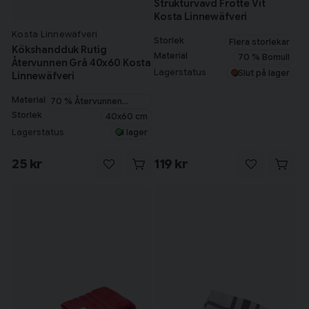
Strukturvävd Frotté Vit
Kosta Linnewäfveri
Kosta Linnewäfveri
Storlek
Flera storlekar
Kökshandduk Rutig
Material
70 % Bomull
Återvunnen Grå 40x60 Kosta
Lagerstatus
Slut på lager
Linnewäfveri
Material
70 % Återvunnen
Bomull
Storlek
40x60 cm
Lagerstatus
I lager
25 kr
119 kr