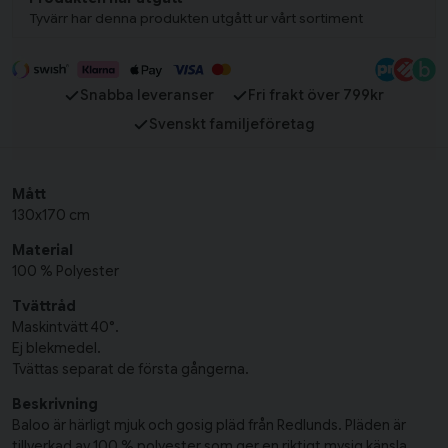
Tyvärr har denna produkten utgått ur vårt sortiment
Snabba leveranser
Fri frakt över 799kr
Svenskt familjeföretag
Mått
130x170 cm
Material
100 % Polyester
Tvättråd
Maskintvätt 40°.
Ej blekmedel.
Tvättas separat de första gångerna.
Beskrivning
Baloo är härligt mjuk och gosig pläd från Redlunds. Pläden är
tillverkad av 100 % polyester som ger en riktigt mysig känsla