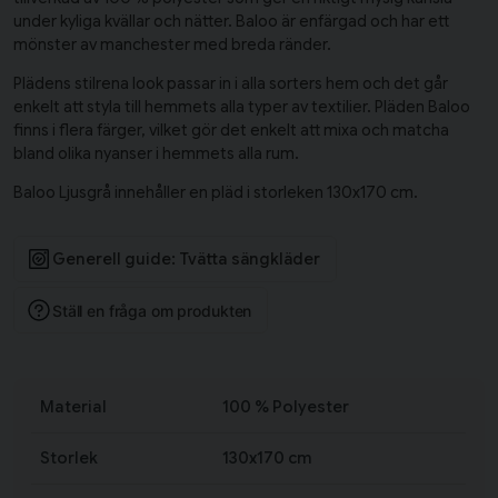
under kyliga kvällar och nätter. Baloo är enfärgad och har ett
mönster av manchester med breda ränder.
Plädens stilrena look passar in i alla sorters hem och det går
enkelt att styla till hemmets alla typer av textilier. Pläden Baloo
finns i flera färger, vilket gör det enkelt att mixa och matcha
bland olika nyanser i hemmets alla rum.
Baloo Ljusgrå innehåller en pläd i storleken 130x170 cm.
Generell guide: Tvätta sängkläder
Ställ en fråga om produkten
Material
100 % Polyester
Storlek
130x170 cm