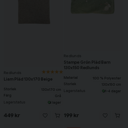
Redlunds
Stampe Grön Pläd Barn
130x150 Redlunds
Redlunds
Material
100 % Polyester
Liam Pläd 130x170 Beige
Storlek
130x150 cm
Storlek
130x170 cm
Lagerstatus
1-4 dagar
Färg
Grå
Lagerstatus
I lager
449 kr
199 kr