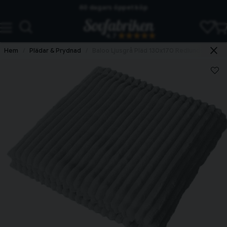
60 dagars öppet köp
Skickas från lagret i Vinslöv
4.7
Snabba leveranser
Hem
Plädar & Prydnad
Baloo Ljusgrå Pläd 130x170 Redlunds