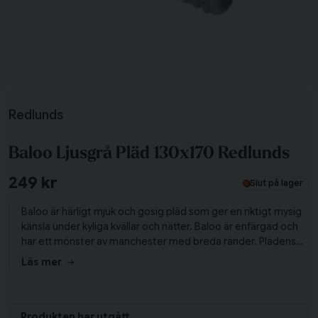
Redlunds
Tillagd i varukorgen
Baloo Ljusgrå Pläd 130x170 Redlunds
Till varukorg
249 kr
Slut på lager
Fortsätt handla
Baloo är härligt mjuk och gosig pläd som ger en riktigt mysig
känsla under kyliga kvällar och nätter. Baloo är enfärgad och
Har du alla tillbehör?
har ett mönster av manchester med breda ränder. Plädens
stilrena look passar in i alla sorters hem och det går enkelt att
Läs mer
styla till hemmets alla typer av textilier. Varför inte mixa och
matcha pläden med de andra färgerna från Baloo-serien?
Produkten har utgått