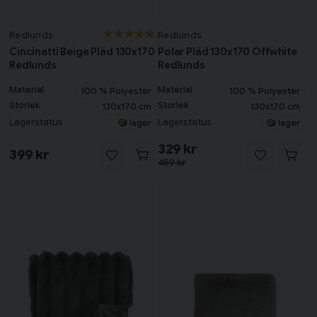
Redlunds
Redlunds
Cincinatti Beige Pläd 130x170
Polar Pläd 130x170 Offwhite
Redlunds
Redlunds
Material
Material
100 % Polyester
100 % Polyester
Storlek
Storlek
130x170 cm
130x170 cm
Lagerstatus
Lagerstatus
I lager
I lager
329 kr
399 kr
459 kr