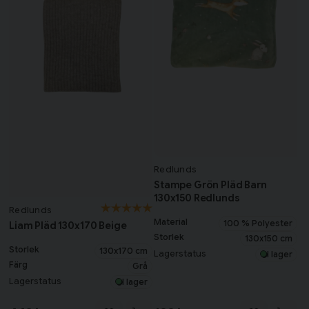
Redlunds
Stampe Grön Pläd Barn
130x150 Redlunds
Redlunds
Material
100 % Polyester
Liam Pläd 130x170 Beige
Storlek
130x150 cm
Storlek
130x170 cm
Lagerstatus
I lager
Färg
Grå
Lagerstatus
I lager