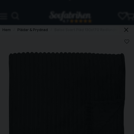
Snabba leveranser
4.7
Hem
Plädar & Prydnad
Baloo Svart Pläd 130x170 Redlunds