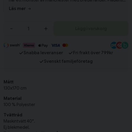
har ett mönster av manchester med breda ränder. Plädens
stilrena look passar in i alla sorters hem och det går enkelt att
Läs mer
styla till hemmets alla typer av textilier. Varför inte mixa och
matcha pläden med de andra färgerna från Baloo-serien?
-
+
Lägg i varukorg
Snabba leveranser
Fri frakt över 799kr
Svenskt familjeföretag
Mått
130x170 cm
Material
100 % Polyester
Tvättråd
Maskintvätt 40°.
Ej blekmedel.