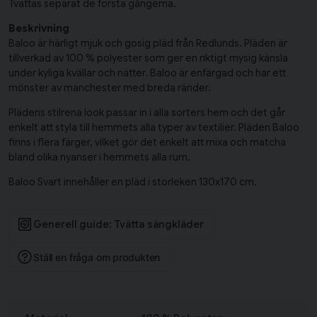
Tvättas separat de första gångerna.
Beskrivning
Baloo är härligt mjuk och gosig pläd från Redlunds. Pläden är
tillverkad av 100 % polyester som ger en riktigt mysig känsla
under kyliga kvällar och nätter. Baloo är enfärgad och har ett
mönster av manchester med breda ränder.
Plädens stilrena look passar in i alla sorters hem och det går
enkelt att styla till hemmets alla typer av textilier. Pläden Baloo
finns i flera färger, vilket gör det enkelt att mixa och matcha
bland olika nyanser i hemmets alla rum.
Baloo Svart innehåller en pläd i storleken 130x170 cm.
Generell guide: Tvätta sängkläder
Ställ en fråga om produkten