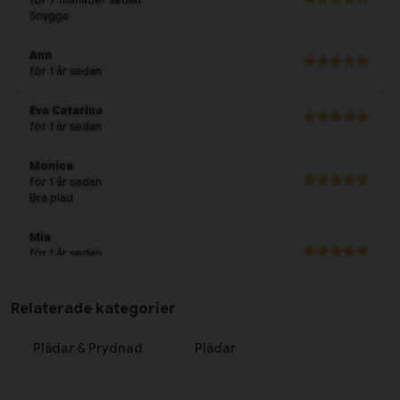
Snygga
Ann
för 1 år sedan
Eva Catarina
för 1 år sedan
Monica
för 1 år sedan
Bra pläd
Mia
för 1 år sedan
Mjuk
Relaterade kategorier
Öhman
för 2 år sedan
Plädar & Prydnad
Plädar