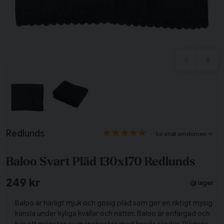
Tillagd i varukorgen
Redlunds
8 omdömen
Till varukorg
Baloo Svart Pläd 130x170 Redlunds
Fortsätt handla
249 kr
I lager
Har du alla tillbehör?
Baloo är härligt mjuk och gosig pläd som ger en riktigt mysig
känsla under kyliga kvällar och nätter. Baloo är enfärgad och