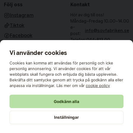
Följ oss
Kontakt
Hör av dig till oss!
Instagram
Måndag–Fredag 10.00–14.00
Tiktok
e-
info@sovfabriken.se
post:
Facebook
Telefon:
044-813 00
Sovfabriken AB
Vi använder cookies
Björkhagavägen 11
28832 Vinslöv
Cookies kan komma att användas för personlig och icke
Medlemmar i:
personlig annonsering. Vi använder cookies för att vår
webbplats skall fungera och erbjuda dig bästa upplevelse.
Bekräfta ditt samtycke genom att trycka på godkänn alla eller
anpassa via inställningar. Läs mer om vår
cookie policy
Godkänn alla
Sovfabriken © 2026 Alla rättigheter reserverade
Sovfabriken AB | 559427-8177
Inställningar