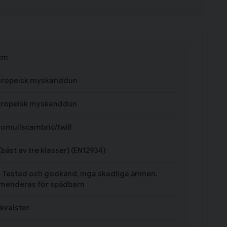
cm
uropeisk myskanddun
uropeisk myskanddun
omullscambric/twill
 (bäst av tre klasser) (EN12934)
 - Testad och godkänd, inga skadliga ämnen.
enderas för spädbarn
 kvalster