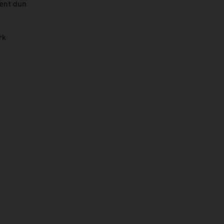
rent dun
rk