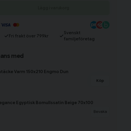
Lägg i varukorg
Till varukorg
Svenskt
Fri frakt över 799kr
familjeföretag
mans med
untäcke Varm 150x210 Engmo Dun
Köp
egance Egyptisk Bomullssatin Beige 70x100
Bevaka