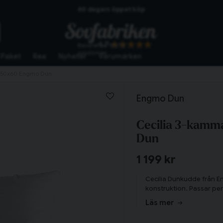
60 dagars öppet köp
Skickas från lagret i Vinslöv
4.7
Baserat på
10272
Snabba leveranser
omdömen
Paket
Rea
Nyheter
Varumärken
 50x60 Engmo Dun
Engmo Dun
Cecilia 3-kam
Dun
1 199 kr
Cecilia Dunkudde från E
konstruktion. Passar per
Läs mer
Tillagd i varukorgen