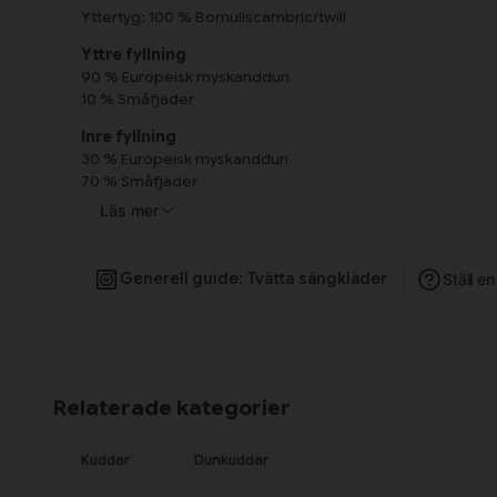
Yttertyg: 100 % Bomullscambric/twill
Yttre fyllning
90 % Europeisk myskanddun
10 % Småfjäder
Inre fyllning
30 % Europeisk myskanddun
70 % Småfjäder
Läs mer
Tvättråd
Maskintvätt 60°
Torka alltid i torktumlare.
Generell guide: Tvätta sängkläder
Ställ e
Bärighet
Inre: 425 (tidigare 7)
Yttre: 675 (tidigare 10)
Dun & Fjädrar
Klass 1 (bäst av tre klasser) (EN12934)
Relaterade kategorier
Dunets ursprung
Kuddar
Dunkuddar
Europa