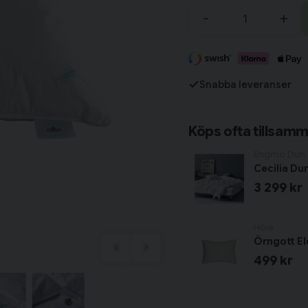
-
+
Fortsätt handla
Har du alla tillbehör?
Snabba leveranser
Köps ofta tillsam
Engmo Dun
Cecilia D
3 299 kr
Höie
Örngott El
499 kr