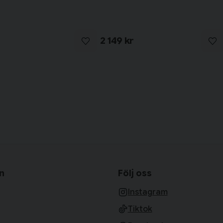
2 149 kr
n
Följ oss
Instagram
Tiktok