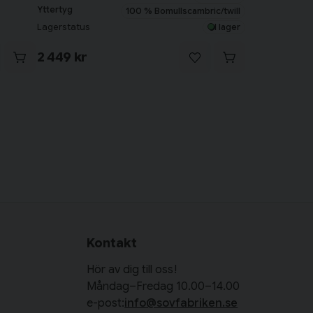
Yttertyg
100 % Bomullscambric/twill
Lagerstatus
I lager
2 449 kr
Kontakt
Hör av dig till oss!
Måndag–Fredag 10.00–14.00
e-post:
info@sovfabriken.se