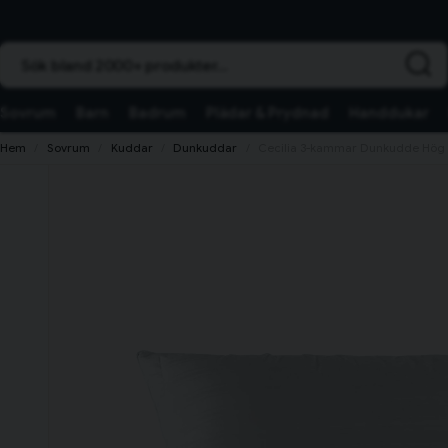
Sök bland 2000+ produkter...
Sovrum
Barn
Badrum
Plädar & Prydnad
Handdukar
Hem
Sovrum
Kuddar
Dunkuddar
Cecilia 3-kammar Dunkudde Hög