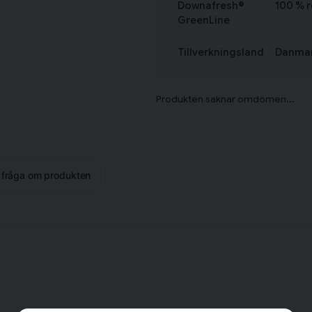
Downafresh®
100 % 
GreenLine
Tillverkningsland
Danma
n fråga om produkten