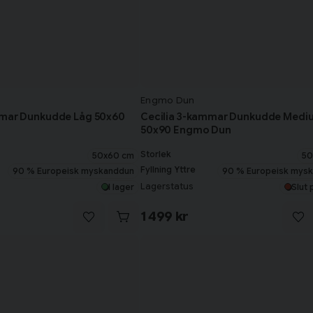
odukt, tillverkad med de
Engmo Dun
r för att skapa stabilitet i kudden
n bättre följsamhet och ytmjukhet.
mmar Dunkudde Låg 50x60
Cecilia 3-kammar Dunkudde Medi
50x90 Engmo Dun
med huvudet även om dunkuddar
sin form väldigt bra. Storleken
Storlek
50x60 cm
50
 på din sovposition, väljer du en
Fyllning Yttre
90 % Europeisk myskanddun
90 % Europeisk mys
ller sida, hur bra den passar på
Lagerstatus
I lager
Slut 
1 499 kr