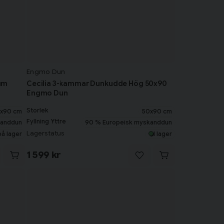
Engmo Dun
um
Cecilia 3-kammar Dunkudde Hög 50x90
Engmo Dun
Storlek
x90 cm
50x90 cm
Fyllning Yttre
kanddun
90 % Europeisk myskanddun
Lagerstatus
på lager
I lager
1 599 kr