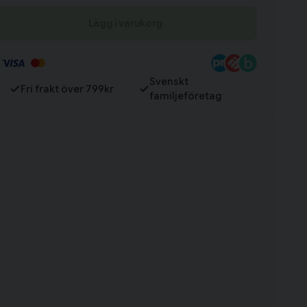
Lägg i varukorg
Till varukorg
Svenskt
Fri frakt över 799kr
familjeföretag