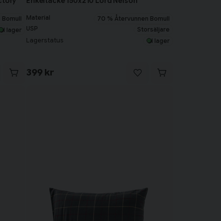
ctory
Enkeltäcke 150x210 Lord Nelson
Material
 Bomull
70 % Återvunnen Bomull
USP
Storsäljare
I lager
Lagerstatus
I lager
399 kr