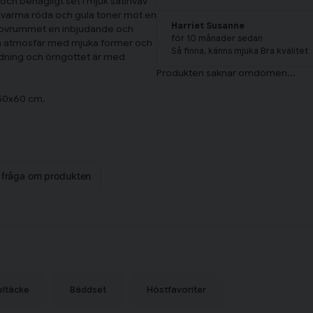
och behagligt set i mjuk satinväv
 varma röda och gula toner mot en
Harriet Susanne
r sovrummet en inbjudande och
för 10 månader sedan
sam atmosfär med mjuka former och
Så finna, känns mjuka Bra kvalitet
ddning och örngottet är med
 50x60 cm.
k känsla mot huden. Den täta väven
ort och en lyxig känsla till
n fråga om produkten
eltäcke
Bäddset
Höstfavoriter