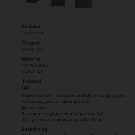
Påslakan
150x210 cm
Örngott
50x60 cm
Material
100 % Bomull
OEKO-TEX
Tvättråd
Maskintvätt 60°. Tvättas separat de första gångerna.
Torktumling på normal temperatur.
Ej blekmedel.
Strykning – högsta tillåtna temperatur 150°.
Tål inga vätskor starkare än perkloretylen.
Beskrivning