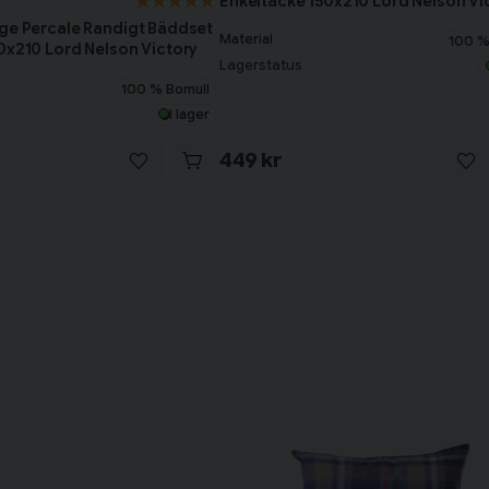
Enkeltäcke 150x210 Lord Nelson Vi
ge Percale Randigt Bäddset
Material
100 %
0x210 Lord Nelson Victory
Lagerstatus
100 % Bomull
I lager
449 kr