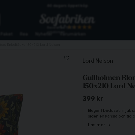
Skickas från lagret i Vinslöv
Snabba leveranser
4.7
Baserat på
10272
omdömen
Paket
Rea
Nyheter
Varumärken
set Enkeltäcke 150x210 Lord Nelson
Lord Nelson
Gullholmen Blo
150x210 Lord N
399 kr
Elegant bäddset i mjuk 
sidenlen känsla och tid
Läs mer