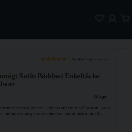
2 omdömen
mmigt Satin Bäddset Enkeltäcke
elson
I lager
satin med stora blommor i varma toner mot grå botten. Skön
löst mönster som ger sovrummet en harmonisk atmosfär.