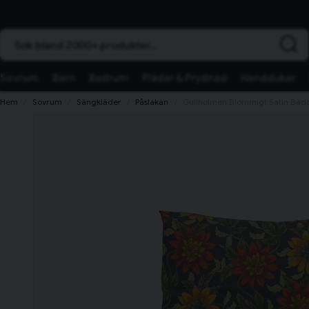
Sök bland 2000+ produkter...
Sovrum
Barn
Badrum
Plädar & Prydnad
Handdukar
Hem
Sovrum
Sängkläder
Påslakan
Gullholmen Blommigt Satin Bädd