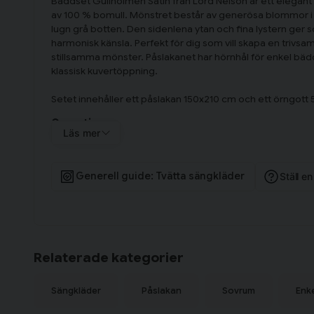
Bäddset Gullholmen Satin från Lord Nelson är ett elegant 
av 100 % bomull. Mönstret består av generösa blommor i
lugn grå botten. Den sidenlena ytan och fina lystern ge
harmonisk känsla. Perfekt för dig som vill skapa en triv
stillsamma mönster. Påslakanet har hörnhål för enkel bä
klassisk kuvertöppning.
Setet innehåller ett påslakan 150x210 cm och ett örngott
Om satin
Läs mer
Satin vävs på ett sätt som ger tyget en fin glans och mju
gör materialet slitstarkt och behagligt, vilket ger både komf
sovrummet.
Generell guide: Tvätta sängkläder
Ställ e
Relaterade kategorier
Sängkläder
Påslakan
Sovrum
Enk