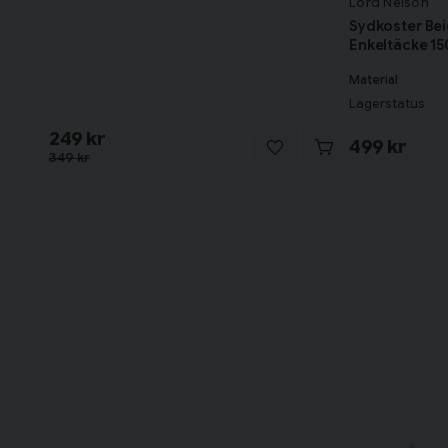
Lord Nelson
Sydkoster Bei
Enkeltäcke 15
Material
Lagerstatus
249 kr
499 kr
349 kr