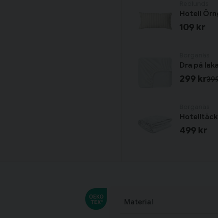
Redlunds
Hotell Ör
109 kr
Borganäs
Dra på lak
299 kr
399
Borganäs
Hotelltäc
499 kr
Material