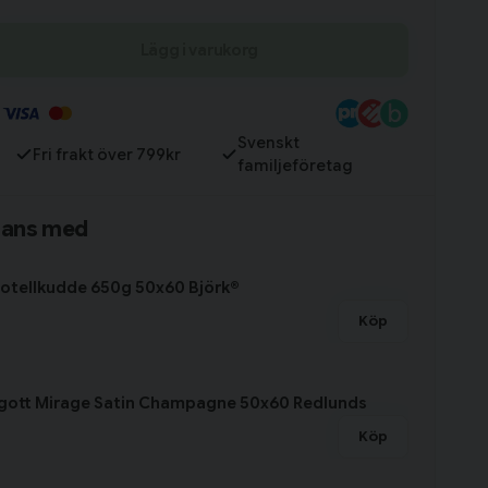
Lägg i varukorg
Till varukorg
Svenskt
Fri frakt över 799kr
familjeföretag
mans med
otellkudde 650g 50x60 Björk®
Köp
ngott Mirage Satin Champagne 50x60 Redlunds
Köp