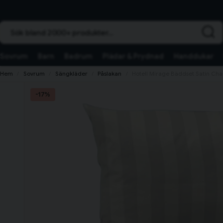
Sök bland 2000+ produkter...
Sovrum
Barn
Badrum
Plädar & Prydnad
Handdukar
Hem
Sovrum
Sängkläder
Påslakan
Hotell Mirage Bäddset Satin Ch
-
17
%