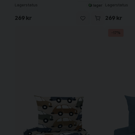
Lagerstatus
Lagerstatus
I lager
269 kr
269 kr
-17%