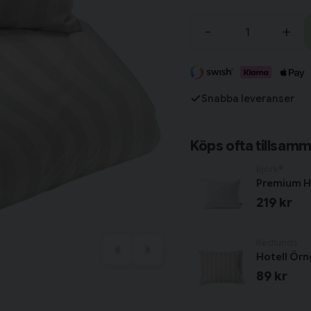
Tillagd i varukorgen
-
+
Fortsätt handla
Snabba leveranser
Har du alla tillbehör?
Köps ofta tillsam
Björk®
Premium H
219 kr
Redlunds
Hotell Ör
89 kr