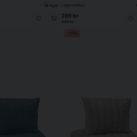
Lagerstatus
I lager
289 kr
349 kr
-17%