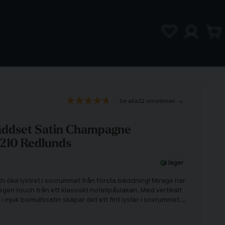
22 omdömen
Bäddset Satin Champagne
x210 Redlunds
I lager
h öka lystret i sovrummet från första bäddning! Mirage har
egen touch från ett klassiskt hotellpåslakan. Med vertikalt
 mjuk bomullssatin skapar det ett fint lyster i sovrummet.
 att få till den rätta touchen av lyx!