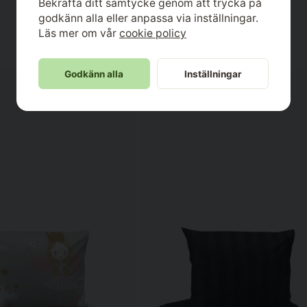
Bekräfta ditt samtycke genom att trycka på
Grzegorz
godkänn alla eller anpassa via inställningar.
för 1 år sedan
Läs mer om vår
cookie policy
good quality/price ratio over all v
Godkänn alla
Inställningar
-17%