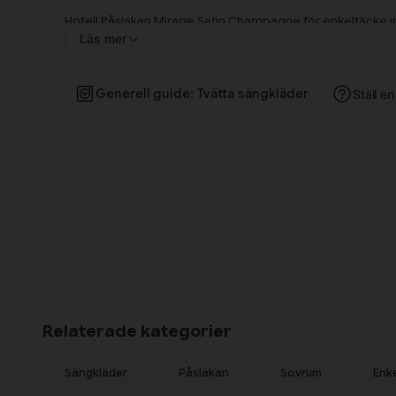
Hotell Påslakan Mirage Satin Champagne för enkeltäcke i
och ett örngott 50x60 cm.
Läs mer
Generell guide: Tvätta sängkläder
Ställ e
Relaterade kategorier
Sängkläder
Påslakan
Sovrum
Enk