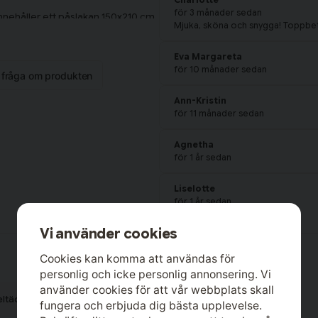
för 3 månader sedan
nnehåller ett påslakan 150x210 cm
Mjuka, sköna och snygga! Toppbet
Eva Margareta
för 10 månader sedan
n fråga om produkten
Ann-Kristin
för 11 månader sedan
Agnetha
för 1 år sedan
Liselotte
för 1 år sedan
Vi använder cookies
Malin Maria
för 1 år sedan
Cookies kan komma att användas för
Nöjd. Bomullssatin är bäst. Känns
personlig och icke personlig annonsering. Vi
använder cookies för att vår webbplats skall
Anonym
eltäcke
Bäddset
för 1 år sedan
fungera och erbjuda dig bästa upplevelse.