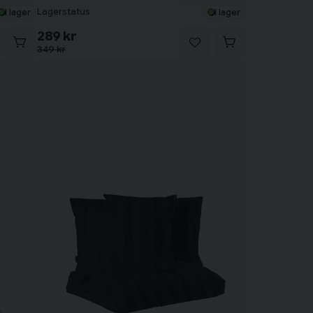
Lagerstatus
I lager
I lager
289 kr
349 kr