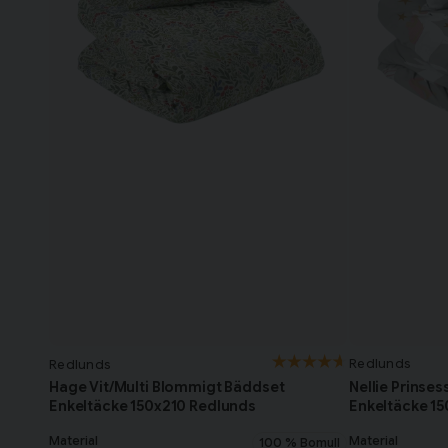
Redlunds
Redlunds
Nellie Prinse
Hage Vit/Multi Blommigt Bäddset
Enkeltäcke 1
Enkeltäcke 150x210 Redlunds
Material
Material
100 % Bomull