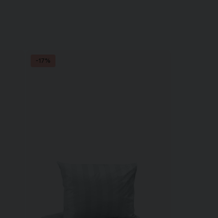
ery happy with product ! fast delivery !
-17%