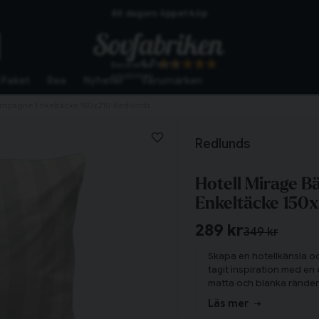
Skickas från lagret i Vinslöv
Snabba leveranser
4.7
Baserat på
10272
omdömen
Paket
Rea
Nyheter
Varumärken
ampagne Enkeltäcke 150x210 Redlunds
Redlunds
Hotell Mirage 
Enkeltäcke 150
289 kr
349 kr
Skapa en hotellkänsla oc
tagit inspiration med en 
matta och blanka ränder i
Precis det som behövs för
Läs mer