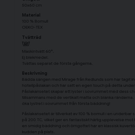
50x60 cm
Material
100 % Bomull
OEKO-TEX
Tvättråd
Maskintvätt 60°.
Ej blekmedel.
Tvättas separat de första gångerna.
Beskrivning
Bädda sängen med Mirage från Redlunds som har tagit insp
hotellpåslakan och har satt en egen touch på detta unde
Påslakansetet skapar ett lyster i sovrummet med dess
tillsammans med de vertikalt matta och blanka ränderna. 
öka lystret i sovrummet från första bäddning!
Påslakansetet är tillverkat av 100 % bomull i en underbar s
på 200 TC, vilket ger en fantastiskt härlig upplevelse mot
en smidig bäddning och örngottet har en klassisk kuvertöpp
kudden på plats.