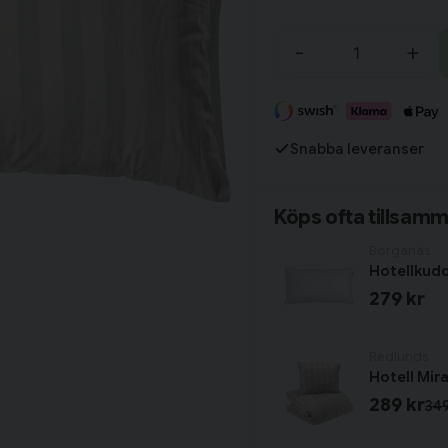
Fortsätt handla
-
+
Har du alla tillbehör?
Snabba leveranser
Köps ofta tillsam
Borganäs
Hotellkud
279 kr
Redlunds
289 kr
349