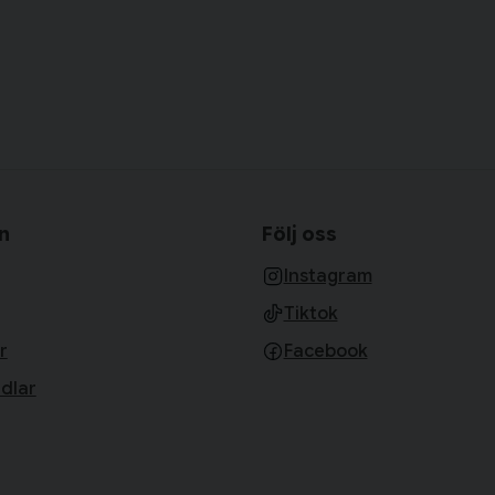
n
Följ oss
Instagram
Tiktok
r
Facebook
dlar