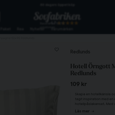
60 dagars öppet köp
Skickas från lagret i Vinslöv
4.7
Baserat på
10272
Snabba leveranser
omdömen
Paket
Rea
Nyheter
Varumärken
ampagne 50x90 Redlunds
Redlunds
Hotell Örngott
Redlunds
109 kr
Skapa en hotellkänsla oc
tagit inspiration med en 
hotellpåslakanset. Med v
Tillagd i varukorgen
det ett fint lyster i sov
Läs mer
av lyx!