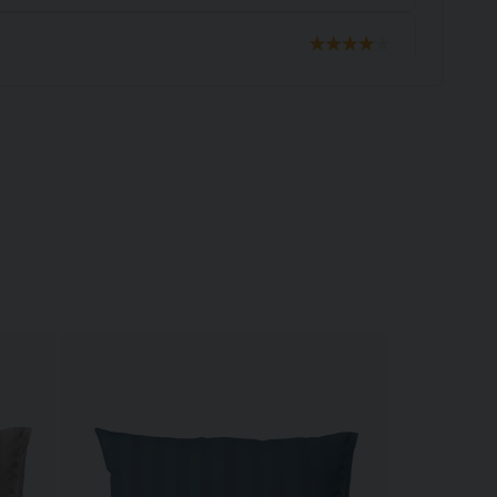
 som den ser ut. Hoppas den blir lite mjukare
n!