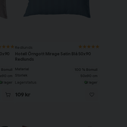
Redlunds
50x90
Hotell Örngott Mirage Satin Blå 50x90
Redlunds
Material
 Bomull
100 % Bomull
Storlek
x90 cm
50x90 cm
Lagerstatus
I lager
I lager
109 kr