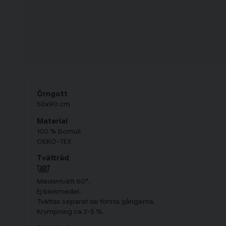
Örngot
t
50x90 cm
Material
100 % Bomull
OEKO-TEX
Tvättråd
Maskintvätt 60°.
Ej blekmedel.
Tvättas separat de första gångerna.
Krympning ca 3-5 %.