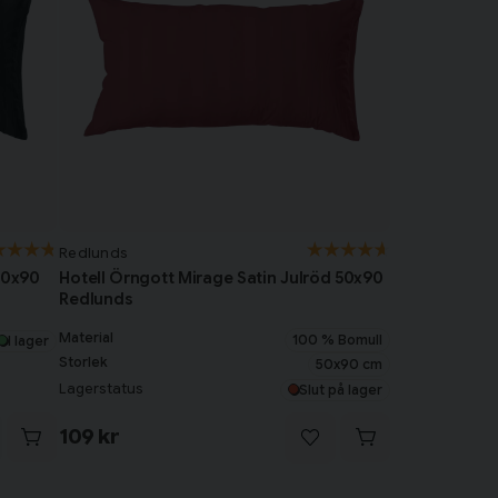
Redlunds
50x90
Hotell Örngott Mirage Satin Julröd 50x90
Redlunds
Material
100 % Bomull
I lager
Storlek
50x90 cm
Lagerstatus
Slut på lager
109 kr