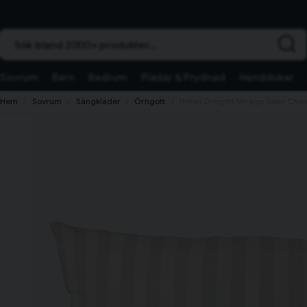
Sök bland 2000+ produkter...
Sovrum
Barn
Badrum
Plädar & Prydnad
Handdukar
Hem
Sovrum
Sängkläder
Örngott
Hotell Örngott Mirage Satin Ch