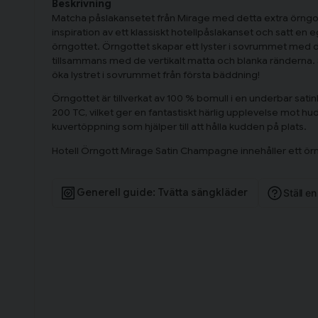
Beskrivning
Matcha påslakansetet från Mirage med detta extra örngot
inspiration av ett klassiskt hotellpåslakanset och satt e
örngottet. Örngottet skapar ett lyster i sovrummet me
tillsammans med de vertikalt matta och blanka ränderna. 
öka lystret i sovrummet från första bäddning!
Örngottet är tillverkat av 100 % bomull i en underbar satin
200 TC, vilket ger en fantastiskt härlig upplevelse mot hu
kuvertöppning som hjälper till att hålla kudden på plats.
Hotell Örngott Mirage Satin Champagne innehåller ett ö
Generell guide: Tvätta sängkläder
Ställ e