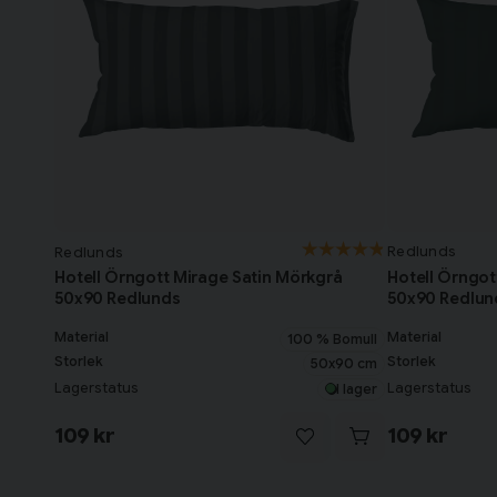
Redlunds
Redlunds
Hotell Örngot
Hotell Örngott Mirage Satin Mörkgrå
50x90 Redlun
50x90 Redlunds
Material
Material
100 % Bomull
Storlek
Storlek
50x90 cm
Lagerstatus
Lagerstatus
I lager
109 kr
109 kr