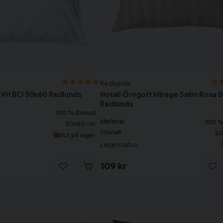
Redlunds
 Vit BCI 50x60 Redlunds
Hotell Örngott Mirage Satin Rosa 
Redlunds
100 % Bomull
Material
100 %
50x60 cm
Storlek
50
Slut på lager
Lagerstatus
109 kr