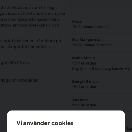
t från Redlunds som har tagit
n egen touch på det underbart mjuka
d dess champagnefärgade nyans
Mats
Skapa en lyxig hotellkänsla och
för 3 månader sedan
Eva Margareta
kvalitet och har en trådtäthet på
för 10 månader sedan
den. Örngottet har en klassisk
Malin Maria
rngott 50x90 cm.
för 1 år sedan
Köpte till ett set. Lyxig känsla. Har 
n fråga om produkten
Bengt-Göran
för 1 år sedan
Anonym
för 1 år sedan
Ann-Kristin Ing-Britt
Vi använder cookies
för 1 år sedan
Lite förstora till kudden. Rättar kan