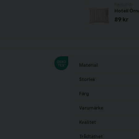
Redlunds
Hotell Ör
89 kr
Material
Storlek
Färg
Varumärke
Kvalitet
Trådtäthet