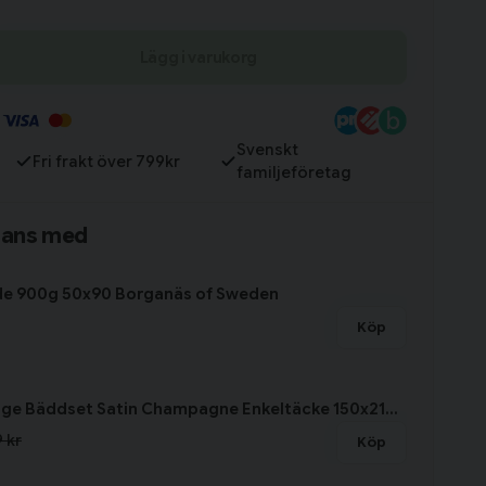
Till varukorg
Lägg i varukorg
Svenskt
Fri frakt över 799kr
familjeföretag
mans med
de 900g 50x90 Borganäs of Sweden
Köp
Hotell Mirage Bäddset Satin Champagne Enkeltäcke 150x210 Redlunds
 kr
Köp