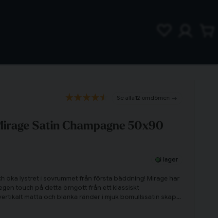
12 omdömen
 Mirage Satin Champagne 50x90
I lager
h öka lystret i sovrummet från första bäddning! Mirage har
egen touch på detta örngott från ett klassiskt
ertikalt matta och blanka ränder i mjuk bomullssatin skapar
rummet. Precis det som behövs för att få till den rätta touchen