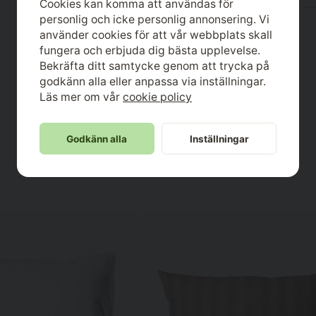
Cookies kan komma att användas för
personlig och icke personlig annonsering. Vi
Monica
använder cookies för att vår webbplats skall
för 1 år sedan
fungera och erbjuda dig bästa upplevelse.
Bekräfta ditt samtycke genom att trycka på
Daniel
för 1 år sedan
godkänn alla eller anpassa via inställningar.
Snygg, verkligen. Men inte så skön
Läs mer om vår
cookie policy
efter några tvättar.
Jessica
Godkänn alla
Inställningar
för 1 år sedan
Känns lyxigt och lyfter hela bädde
Anna-Britta
för 2 år sedan