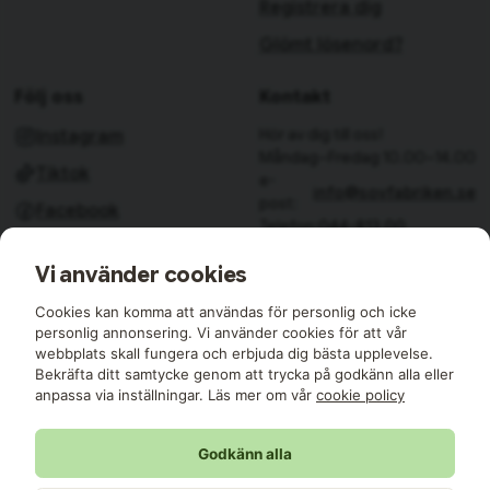
Registrera dig
Glömt lösenord?
Följ oss
Kontakt
Hör av dig till oss!
Instagram
Måndag–Fredag 10.00–14.00
Tiktok
e-
info@sovfabriken.se
post:
Facebook
Telefon:
044-813 00
Sovfabriken AB
Vi använder cookies
Björkhagavägen 11
28832 Vinslöv
Cookies kan komma att användas för personlig och icke
Medlemmar i:
personlig annonsering. Vi använder cookies för att vår
webbplats skall fungera och erbjuda dig bästa upplevelse.
Bekräfta ditt samtycke genom att trycka på godkänn alla eller
anpassa via inställningar. Läs mer om vår
cookie policy
Godkänn alla
Sovfabriken © 2026 Alla rättigheter reserverade
Sovfabriken AB | 559427-8177