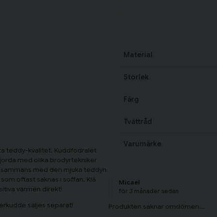
Material
Storlek
Färg
Tvättråd
Varumärke
ta teddy-kvalitet. Kuddfodralet
jorda med olika brodyrtekniker
. Tillsammans med den mjuka teddyn
om oftast saknas i soffan. Klä
Micael
tiva värmen direkt!
för 3 månader sedan
erkudde säljes separat!