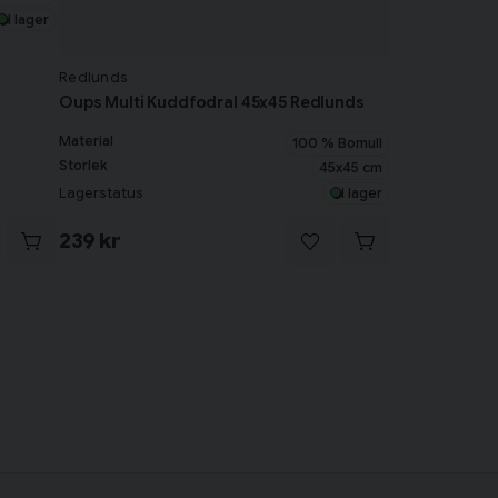
I lager
Redlunds
Oups Multi Kuddfodral 45x45 Redlunds
Material
100 % Bomull
Storlek
45x45 cm
Lagerstatus
I lager
239 kr