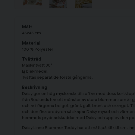
Mått
45x45 cm
Material
100 % Polyester
Tvättråd
Maskintvätt 30°.
Ej blekmedel.
Tvättas separat de första gångerna.
Beskrivning
Daisy ger en hög myskänsla till soffan med dess kortklipp
från Redlunds har ett mönster av stora blommor som är g
och är i färgerna beiget, grönt, gult, brunt och oranget
och den fina brodyren så skapar Daisy myset och värmen s
hemmets prydnadskuddar med Daisy och upplev den posi
Daisy Linne Blommor Teddy har ett mått på 45x45 cm. Inn