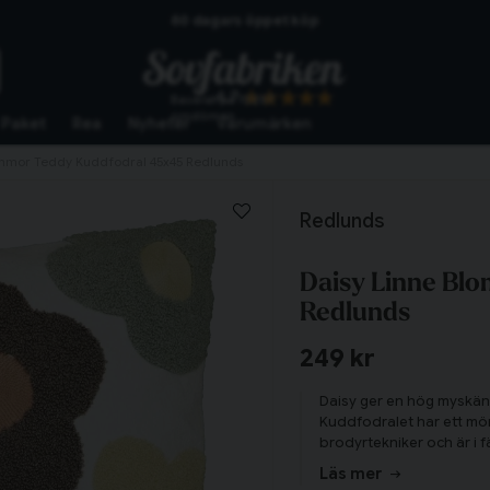
60 dagars öppet köp
Skickas från lagret i Vinslöv
4.7
Baserat på
10267
Snabba leveranser
omdömen
Paket
Rea
Nyheter
Varumärken
ommor Teddy Kuddfodral 45x45 Redlunds
Redlunds
Daisy Linne Bl
Redlunds
249 kr
Daisy ger en hög myskäns
Kuddfodralet har ett mö
brodyrtekniker och är i f
och tekniken skapar till
Läs mer
Tillagd i varukorgen
hemmets prydnadskuddar