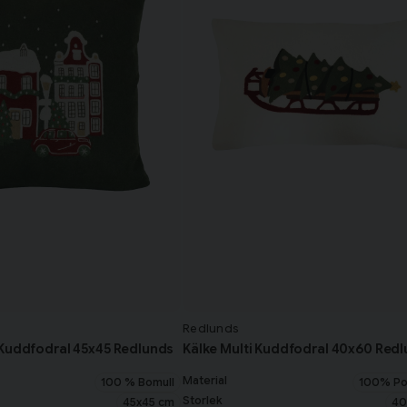
Redlunds
 Kuddfodral 45x45 Redlunds
Kälke Multi Kuddfodral 40x60 Red
Material
100 % Bomull
100% Po
Storlek
45x45 cm
40