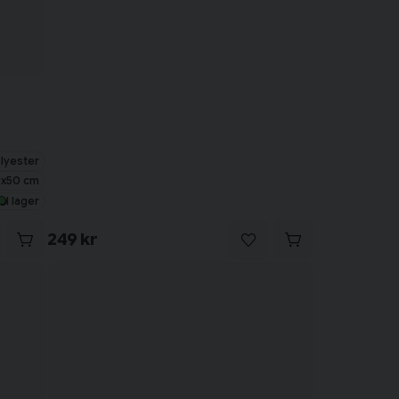
lyester
x50 cm
I lager
249 kr