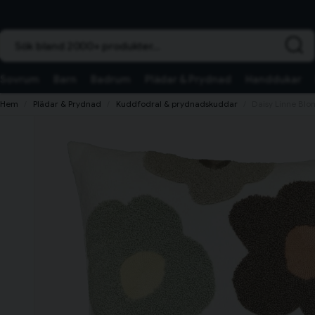
Sök bland 2000+ produkter...
Sovrum
Barn
Badrum
Plädar & Prydnad
Handdukar
Hem
Plädar & Prydnad
Kuddfodral & prydnadskuddar
Daisy Linne Bl