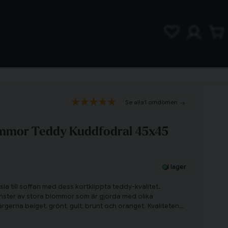
1 omdömen
ommor Teddy Kuddfodral 45x45
I lager
la till soffan med dess kortklippta teddy-kvalitet.
nster av stora blommor som är gjorda med olika
ärgerna beiget, grönt, gult, brunt och oranget. Kvaliteten
sammans myset och värmen som oftast saknas i soffan. Klä
 med Daisy och upplev den positiva värmen direkt!