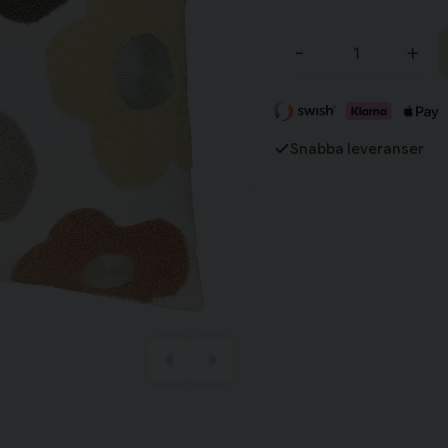
-
+
Fortsätt handla
Har du alla tillbehör?
Snabba leveranser