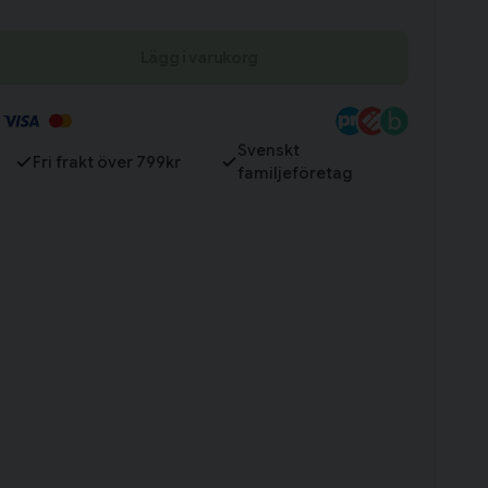
Lägg i varukorg
Till varukorg
Svenskt
Fri frakt över 799kr
familjeföretag