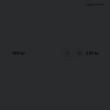
Lagerstatus
169 kr
239 kr