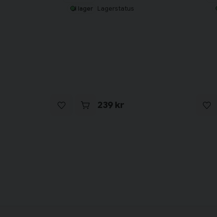
Lagerstatus
I lager
239 kr