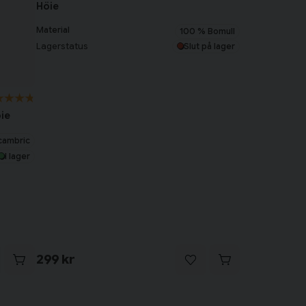
Höie
Material
100 % Bomull
Lagerstatus
Slut på lager
ie
cambric
I lager
299 kr