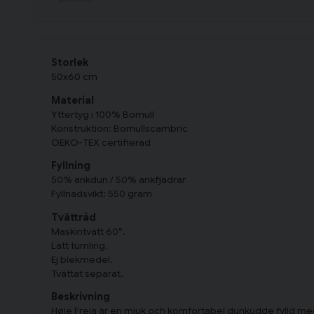
Storlek
50x60 cm
Material
Yttertyg i 100% Bomull
Konstruktion: Bomullscambric
OEKO-TEX certifierad
Fyllning
50% ankdun / 50% ankfjädrar
Fyllnadsvikt: 550 gram
Tvättråd
Maskintvätt 60°.
Lätt tumling.
Ej blekmedel.
Tvättat separat.
Beskrivning
Høie Freja är en mjuk och komfortabel dunkudde fylld me