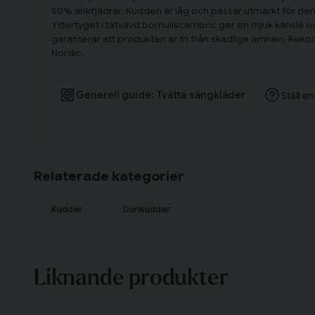
50% ankfjädrar. Kudden är låg och passar utmärkt för den
Yttertyget i tätvävd bomullscambric ger en mjuk känsla oc
garanterar att produkten är fri från skadliga ämnen. R
Nordic.
Generell guide: Tvätta sängkläder
Ställ e
Relaterade kategorier
Kuddar
Dunkuddar
Liknande produkter