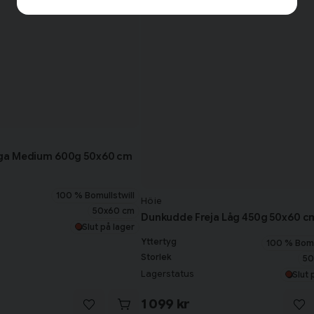
ga Medium 600g 50x60 cm
100 % Bomullstwill
Höie
50x60 cm
Dunkudde Freja Låg 450g 50x60 c
Slut på lager
Yttertyg
100 % Bomu
Storlek
50
Lagerstatus
Slut 
1 099 kr