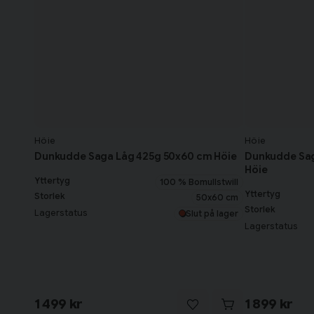
Höie
Höie
Dunkudde Saga Låg 425g 50x60 cm Höie
Dunkudde Sa
Höie
Yttertyg
100 % Bomullstwill
Yttertyg
Storlek
50x60 cm
Storlek
Lagerstatus
Slut på lager
Lagerstatus
1 499 kr
1 899 kr