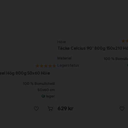
Höie
Täcke Celcius 90° 800g 150x210 Hö
Material
100 % Bomull
Lagerstatus
el Hög 800g 50x60 Höie
100 % Bomullstwill
50x60 cm
I lager
629 kr