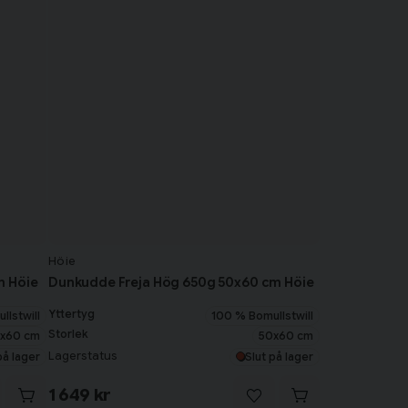
Höie
m Höie
Dunkudde Freja Hög 650g 50x60 cm Höie
Yttertyg
llstwill
100 % Bomullstwill
Storlek
x60 cm
50x60 cm
Lagerstatus
på lager
Slut på lager
1 649 kr