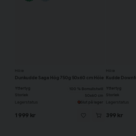
Höie
Höie
Dunkudde Saga Hög 750g 50x60 cm Höie
Kudde Downfe
Yttertyg
Yttertyg
100 % Bomullstwill
Storlek
Storlek
50x60 cm
Lagerstatus
Lagerstatus
Slut på lager
1 999 kr
399 kr