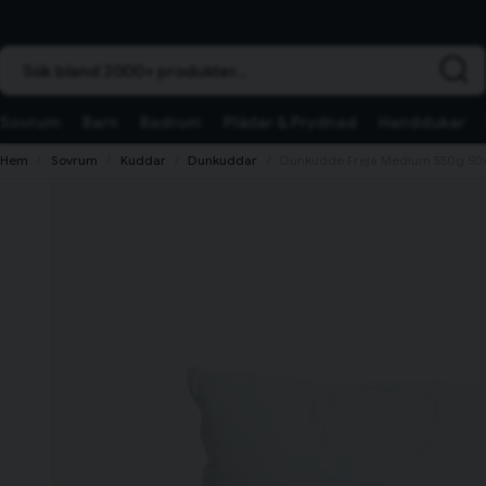
Sök bland 2000+ produkter...
Sovrum
Barn
Badrum
Plädar & Prydnad
Handdukar
Hem
Sovrum
Kuddar
Dunkuddar
Dunkudde Freja Medium 550g 50