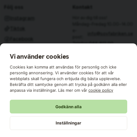
Följ oss
Kontakt
Hör av dig till oss!
Instagram
Måndag–Fredag 10.00–14.00
Tiktok
e-
info@sovfabriken.se
post:
Facebook
Telefon:
044-813 00
Sovfabriken AB
Vi använder cookies
Björkhagavägen 11
28832 Vinslöv
Cookies kan komma att användas för personlig och icke
Medlemmar i:
personlig annonsering. Vi använder cookies för att vår
webbplats skall fungera och erbjuda dig bästa upplevelse.
Bekräfta ditt samtycke genom att trycka på godkänn alla eller
anpassa via inställningar. Läs mer om vår
cookie policy
Godkänn alla
Sovfabriken © 2026 Alla rättigheter reserverade
Sovfabriken AB | 559427-8177
Inställningar