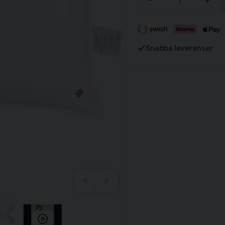
-
+
Tillagd i varukorgen
Snabba leveranser
Fortsätt handla
Har du alla tillbehör?