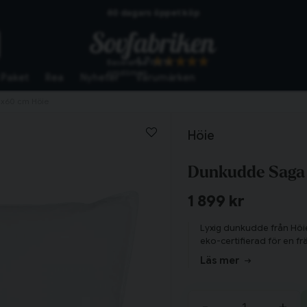
Skickas från lagret i Vinslöv
Snabba leveranser
4.7
Baserat på
10276
omdömen
Paket
Rea
Nyheter
Varumärken
x60 cm Höie
Höie
Dunkudde Saga
1 899 kr
Lyxig dunkudde från Höie
eko-certifierad för en 
Läs mer