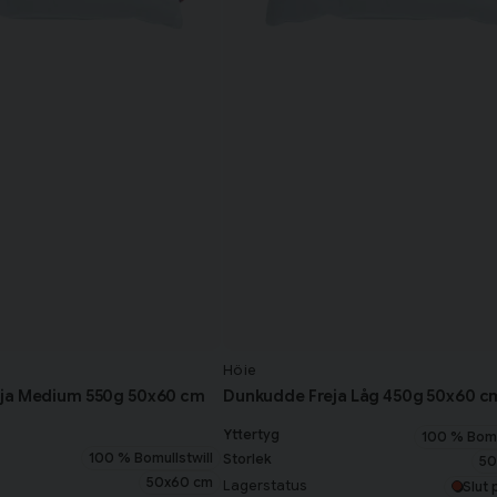
Höie
ja Medium 550g 50x60 cm
Dunkudde Freja Låg 450g 50x60 c
Yttertyg
100 % Bomu
100 % Bomullstwill
Storlek
50
50x60 cm
Lagerstatus
Slut 