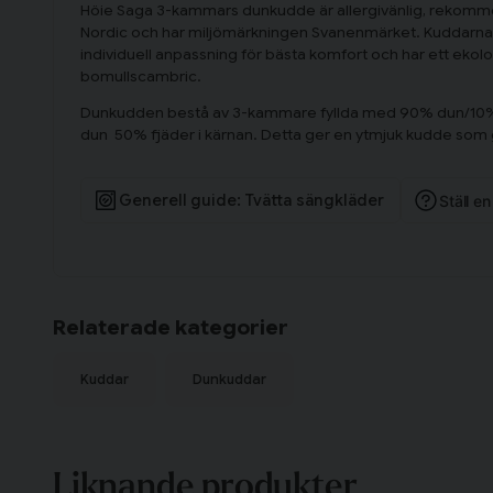
Höie Saga 3-kammars dunkudde är allergivänlig, rekomm
Nordic och har miljömärkningen Svanenmärket. Kuddarna le
individuell anpassning för bästa komfort och har ett ekologi
bomullscambric.
Dunkudden bestå av 3-kammare fyllda med 90% dun/10%
dun 50% fjäder i kärnan. Detta ger en ytmjuk kudde som g
Generell guide: Tvätta sängkläder
Ställ e
Relaterade kategorier
Kuddar
Dunkuddar
Liknande produkter