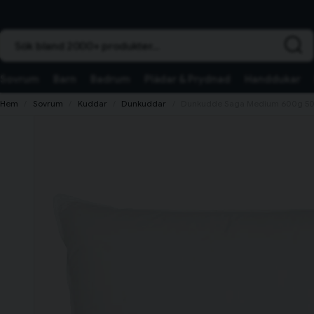
Sök bland 2000+ produkter...
Sovrum
Barn
Badrum
Plädar & Prydnad
Handdukar
Hem
Sovrum
Kuddar
Dunkuddar
Dunkudde Saga Medium 600g 50