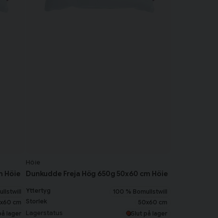
Höie
m Höie
Dunkudde Freja Hög 650g 50x60 cm Höie
Yttertyg
llstwill
100 % Bomullstwill
Storlek
x60 cm
50x60 cm
Lagerstatus
på lager
Slut på lager