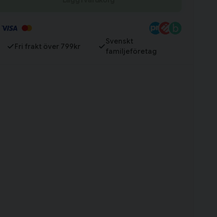
Svenskt
Fri frakt över 799kr
familjeföretag
Till varukorg