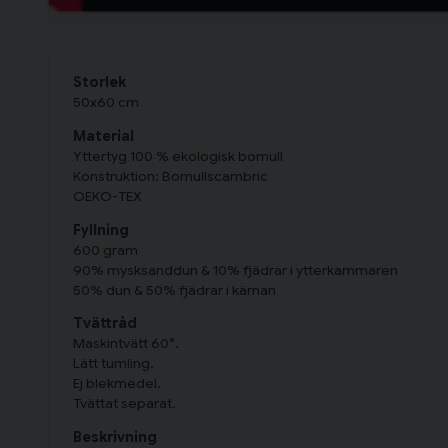
Storlek
50x60 cm
Material
Yttertyg 100 % ekologisk bomull
Konstruktion: Bomullscambric
OEKO-TEX
Fyllning
600 gram
90% mysksanddun & 10% fjädrar i ytterkammaren
50% dun & 50% fjädrar i kärnan
Tvättråd
Maskintvätt 60°.
Lätt tumling.
Ej blekmedel.
Tvättat separat.
Beskrivning