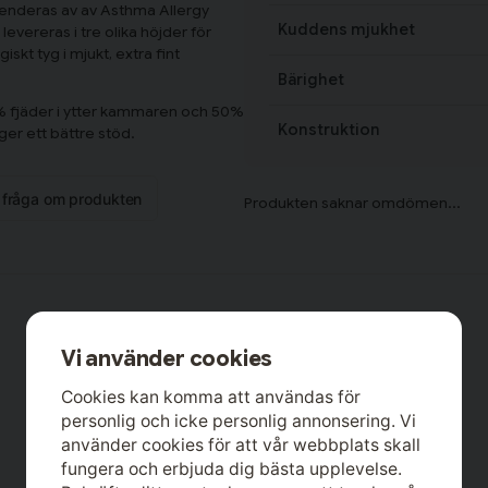
enderas av av Asthma Allergy
Kuddens mjukhet
vereras i tre olika höjder för
skt tyg i mjukt, extra fint
Bärighet
 fjäder i ytter kammaren och 50%
Konstruktion
er ett bättre stöd.
n fråga om produkten
Vi använder cookies
Cookies kan komma att användas för
personlig och icke personlig annonsering. Vi
använder cookies för att vår webbplats skall
fungera och erbjuda dig bästa upplevelse.