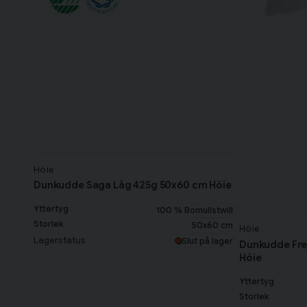
Höie
Dunkudde Saga Låg 425g 50x60 cm Höie
Yttertyg
100 % Bomullstwill
Storlek
50x60 cm
Höie
Lagerstatus
Slut på lager
Dunkudde Fre
Höie
Yttertyg
Storlek