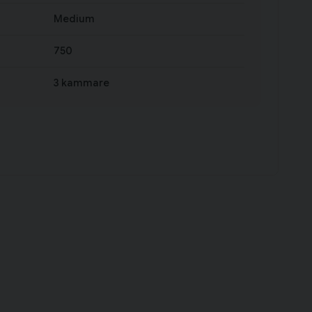
Medium
750
3 kammare