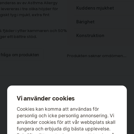
enderas av av Asthma Allergy
Kuddens mjukhet
vereras i tre olika höjder för
skt tyg i mjukt, extra fint
Bärighet
 fjäder i ytter kammaren och 50%
Konstruktion
er ett bättre stöd.
n fråga om produkten
Vi använder cookies
Cookies kan komma att användas för
personlig och icke personlig annonsering. Vi
använder cookies för att vår webbplats skall
fungera och erbjuda dig bästa upplevelse.