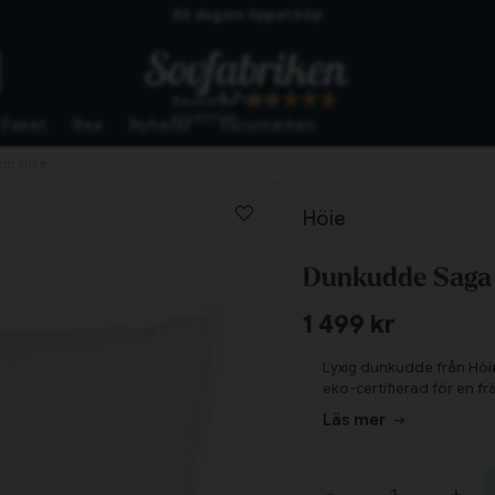
Skickas från lagret i Vinslöv
Snabba leveranser
4.7
Baserat på
10272
omdömen
Paket
Rea
Nyheter
Varumärken
cm Höie
Höie
Dunkudde Saga 
1 499 kr
Lyxig dunkudde från Höie
eko-certifierad för en 
Läs mer