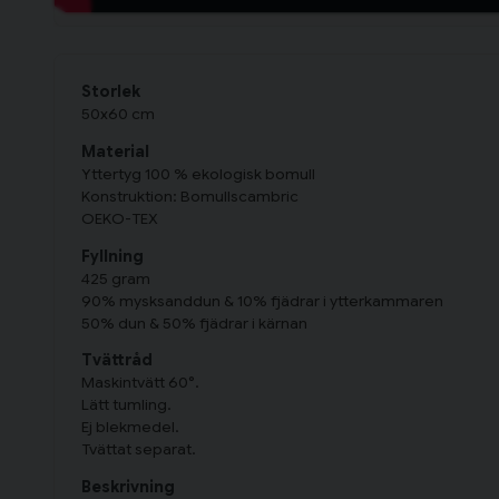
Storlek
50x60 cm
Material
Yttertyg 100 % ekologisk bomull
Konstruktion: Bomullscambric
OEKO-TEX
Fyllning
425 gram
90% mysksanddun & 10% fjädrar i ytterkammaren
50% dun & 50% fjädrar i kärnan
Tvättråd
Maskintvätt 60°.
Lätt tumling.
Ej blekmedel.
Tvättat separat.
Beskrivning