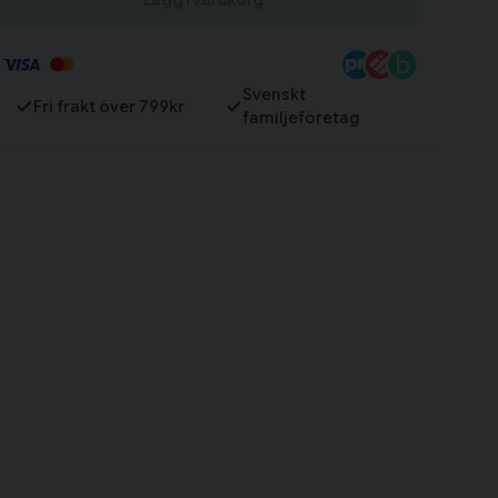
Svenskt
Fri frakt över 799kr
familjeföretag
Till varukorg