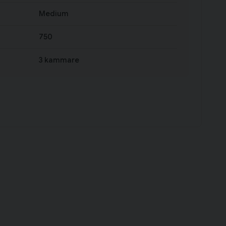
Medium
750
3 kammare