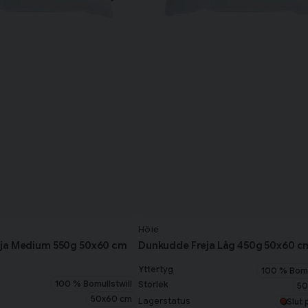
Höie
ja Medium 550g 50x60 cm
Dunkudde Freja Låg 450g 50x60 c
Yttertyg
100 % Bomu
100 % Bomullstwill
Storlek
50
50x60 cm
Lagerstatus
Slut 