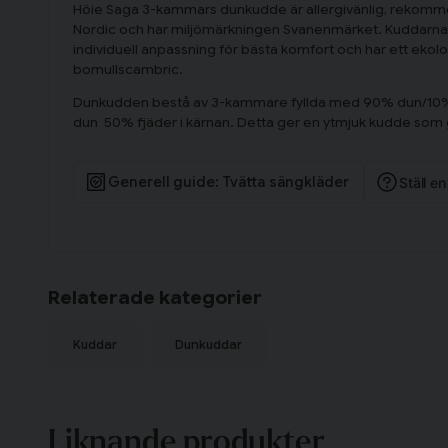
Höie Saga 3-kammars dunkudde är allergivänlig, rekomm
Nordic och har miljömärkningen Svanenmärket. Kuddarna le
individuell anpassning för bästa komfort och har ett ekologi
bomullscambric.
Dunkudden bestå av 3-kammare fyllda med 90% dun/10%
dun 50% fjäder i kärnan. Detta ger en ytmjuk kudde som g
Generell guide: Tvätta sängkläder
Ställ e
Relaterade kategorier
Kuddar
Dunkuddar
Liknande produkter