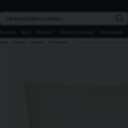
Sök bland 2000+ produkter...
Sovrum
Barn
Badrum
Plädar & Prydnad
Handdukar
Hem
Sovrum
Kuddar
Dunkuddar
Dunkudde Saga Låg 425g 50x60 