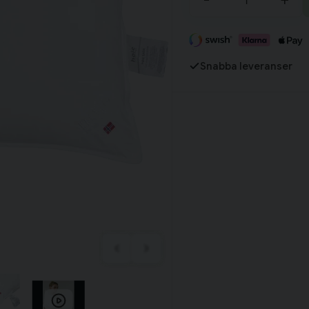
-
+
Tillagd i varukorgen
Snabba leveranser
Fortsätt handla
Har du alla tillbehör?