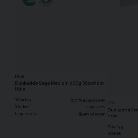
Höie
Dunkudde Saga Medium 600g 50x60 cm
Höie
Yttertyg
100 % Bomullstwill
Höie
Storlek
50x60 cm
Dunkudde Fre
Lagerstatus
Slut på lager
Höie
Yttertyg
Storlek