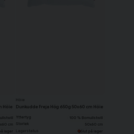
Höie
m Höie
Dunkudde Freja Hög 650g 50x60 cm Höie
Yttertyg
llstwill
100 % Bomullstwill
Storlek
x60 cm
50x60 cm
Lagerstatus
på lager
Slut på lager