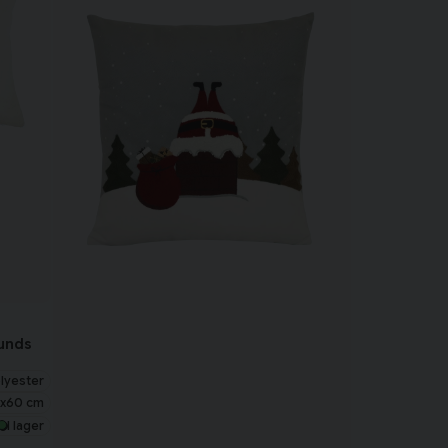
lunds
lyester
x60 cm
I lager