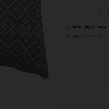
-
+
Fortsätt handla
Har du alla tillbehör?
Snabba leveranser