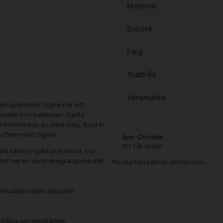
Material
Storlek
Färg
Tvättråd
Varumärke
 jacquardväv. Signe har ett
amsidan och baksidan. Detta
l mönstrade av olika slag. Bjud in
 soffan med Signe!
Ann-Christin
för 1 år sedan
alet känns mjukt och skönt, och
t har en dold dragkedja nedtill
rkudde säljes separat!
n fråga om produkten