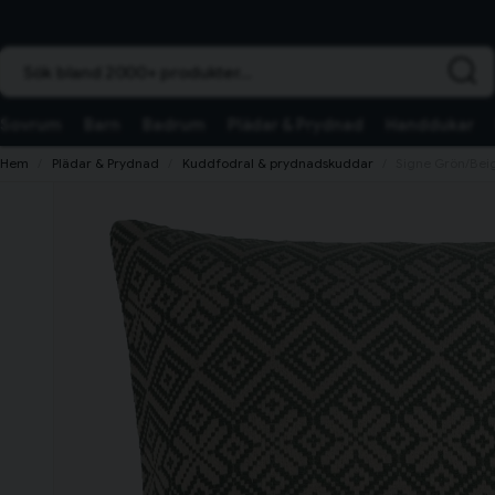
Sök bland 2000+ produkter...
Sovrum
Barn
Badrum
Plädar & Prydnad
Handdukar
Hem
Plädar & Prydnad
Kuddfodral & prydnadskuddar
Signe Grön/Bei