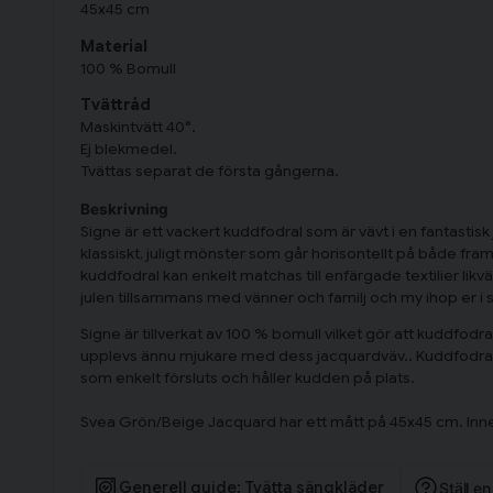
45x45 cm
Material
100 % Bomull
Tvättråd
Maskintvätt 40°.
Ej blekmedel.
Tvättas separat de första gångerna.
Beskrivning
Signe är ett vackert kuddfodral som är vävt i en fantastisk
klassiskt, juligt mönster som går horisontellt på både fr
kuddfodral kan enkelt matchas till enfärgade textilier likvä
julen tillsammans med vänner och familj och my ihop er i
Signe är tillverkat av 100 % bomull vilket gör att kuddfodr
upplevs ännu mjukare med dess jacquardväv.. Kuddfodrale
som enkelt försluts och håller kudden på plats.
Svea Grön/Beige Jacquard har ett mått på 45x45 cm. Inne
Generell guide: Tvätta sängkläder
Ställ e