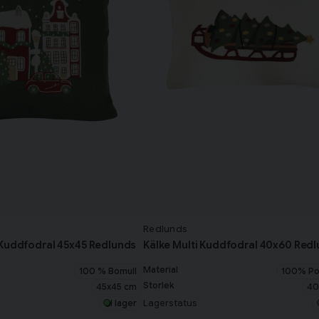
Redlunds
 Kuddfodral 45x45 Redlunds
Kälke Multi Kuddfodral 40x60 Red
Material
100 % Bomull
100% Po
Storlek
45x45 cm
40
Lagerstatus
I lager