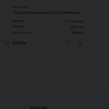
Redlunds
Oups Multi Kuddfodral 45x45 Redlunds
Material
100 % Bomull
Storlek
45x45 cm
Lagerstatus
I lager
239 kr
Kontakt