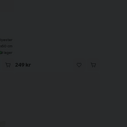
lyester
x50 cm
I lager
249 kr