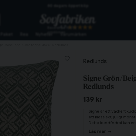
60 dagars öppet köp
Skickas från lagret i Vinslöv
4.7
Baserat på
10272
Snabba leveranser
omdömen
Paket
Rea
Nyheter
Varumärken
ge Jacquard Kuddfodral 45x45 Redlunds
Redlunds
Signe Grön/Bei
Redlunds
139 kr
Signe är ett vackert kudd
ett klassiskt, juligt mö
Detta kuddfodral kan enke
slag. Bjud in julen tills
Tillagd i varukorgen
Läs mer
Signe!