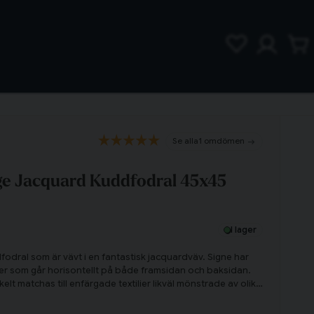
1 omdömen
ge Jacquard Kuddfodral 45x45
I lager
fodral som är vävt i en fantastisk jacquardväv. Signe har
nster som går horisontellt på både framsidan och baksidan.
lt matchas till enfärgade textilier likväl mönstrade av olika
ammans med vänner och familj och my ihop er i soffan med